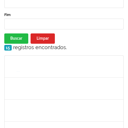
Fim
Buscar
Limpar
registros encontrados.
15
Matrícula
Nome
Cargo
Processo
Início
Fim
Status
1146301
FERNANDO ANTONIO NOGUEIRA DE JESUS
Técnico
23007.0029459/2023-66
20/12/2023
18/01/2024
Concluído
2257468
OSCAR CARDOSO DE ALMEIDA NETO
Técnico
23007.00025236/2023-15
01/01/2024
26/01/2024
Concluído