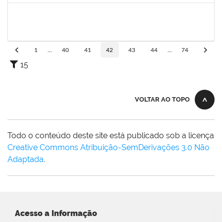
2761255
KAROLINE NUNES DA GAMA SOUZA
Técnico
23007.00026568/2023-38
10/01/2024
08/02/2024
Concluído
1
...
40
41
42
43
44
...
74
15
VOLTAR AO TOPO
Todo o conteúdo deste site está publicado sob a licença
Creative Commons Atribuição-SemDerivações 3.0 Não
Adaptada
.
Acesso a Informação