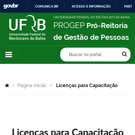
COMUNICA BR
ACESSO À INFORMAÇÃO
PARTI
IR
UNIVERSIDADE FEDERAL DO RECÔNCAVO DA BAHIA
PROGEP
Pró-Reitoria
PARA
O
de Gestão de Pessoas
CONTEÚDO
Buscar no portal
Página inicial
Licenças para Capacitação
Licenças para Capacitação