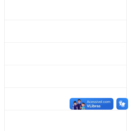
2327547
FABIO OLIVEIRA DA SILVA
Técnico
23007.00024774/2023-73
22/01/2024
05/02/2024
Concluído
2257639
ADRIELE GONZAGA DE MOURA
Técnico
23007.00030188/2023-74
02/01/2024
05/02/2024
Concluído
2267151
THAYSE ROBERTA ARAUJO PEREIRA
Técnico
23007.00020540/2023-28
08/01/2024
06/02/2024
Concluído
1760100
CARLANE COSTA DIAS FEITOSA
Técnico
23007.00026844/2023-55
08/01/2024
06/02/2024
Concluído
2153725
PAULO MURICY REIS
Técnico
23007.00029870/2023-27
08/01/2024
06/02/2024
Concluído
1759761
FREDERICO JUNIOR GOMES DA SILVEIRA
Técnico
23007.00029816/2023-30
25/01/2024
08/02/2024
Concluído