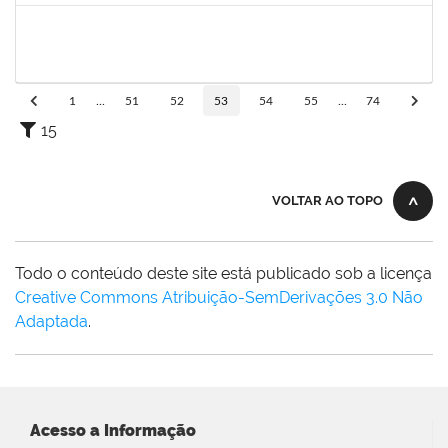
1844164
SIELIA BARRETO BRITO
Docente
23007.00006188/2024-14
19/08/2024
19/11/2024
Concluído
1
...
51
52
53
54
55
...
74
15
VOLTAR AO TOPO
Todo o conteúdo deste site está publicado sob a licença
Creative Commons Atribuição-SemDerivações 3.0 Não
Adaptada
.
Acesso a Informação