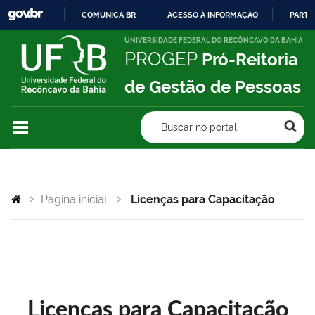
COMUNICA BR
ACESSO À INFORMAÇÃO
PARTI
IR
UNIVERSIDADE FEDERAL DO RECÔNCAVO DA BAHIA
PROGEP
Pró-Reitoria
PARA
O
de Gestão de Pessoas
CONTEÚDO
Buscar no portal
Página inicial
Licenças para Capacitação
Licenças para Capacitação