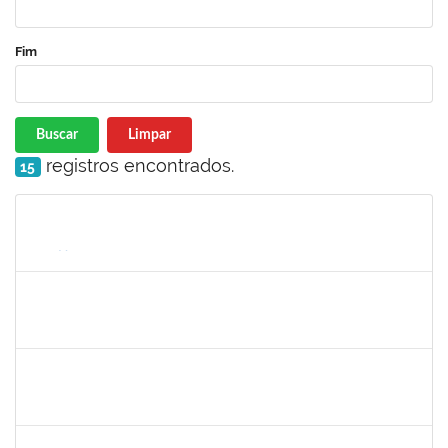
Fim
Buscar
Limpar
registros encontrados.
15
Matrícula
Nome
Cargo
Processo
Início
Fim
Status
1490580
KELLY CRISTINA ATALAIA DA SILVA
Docente
23007.00007974/2024-98
01/08/2024
30/10/2024
Concluído
2257623
SILVANIA CONCEICAO SILVA
Técnico
23007.00026256/2023-23
02/09/2024
31/10/2024
Concluído