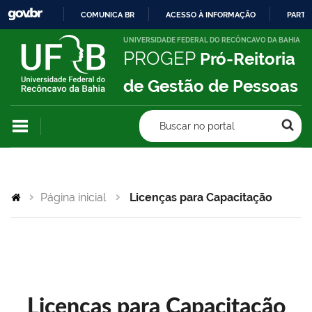
COMUNICA BR
ACESSO À INFORMAÇÃO
PARTI
IR
UNIVERSIDADE FEDERAL DO RECÔNCAVO DA BAHIA
PROGEP
Pró-Reitoria
PARA
O
de Gestão de Pessoas
CONTEÚDO
Buscar no portal
Página inicial
Licenças para Capacitação
Licenças para Capacitação