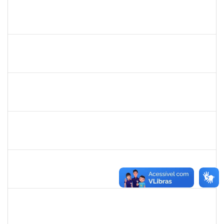
1058037
LUISA MARIA CONCEICAO SILVA
Técnico
23007.00019579/2024-7
21/11/2024
20/12/2024
Concluído
2015363
ORLANDO EDSON ROCHA DE ALMEIDA
Técnico
23007.00028967/2023-61
21/11/2024
20/12/2024
Concluído
1755323
ERON LEMOS PITON
Técnico
23007.00029967/2023-27
21/11/2024
20/12/2024
Concluído
1289027
ROSELI AMADO DA SILVA GARCIA
Docente
23007.00016149/2024-48
19/10/2024
20/12/2024
Concluído
2308212
DORALIZA AUXILIADORA ABRANCHES MONTEIRO
Docente
23007.00013255/2024-04
01/10/2024
22/12/2024
Concluído
2128398
FRANCISCA HELENA MARQUES
Docente
23007.00006738/2024-05
30/09/2024
28/12/2024
Concluído