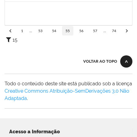
1996452
ESTEVA DOS SANTOS FREITAS
Técnico
23007.00013257/2024-47
30/09/2024
28/12/2024
Concluído
1
...
53
54
55
56
57
...
74
15
VOLTAR AO TOPO
Todo o conteúdo deste site está publicado sob a licença
Creative Commons Atribuição-SemDerivações 3.0 Não
Adaptada
.
Acesso a Informação