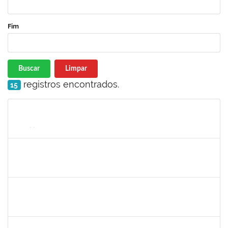
Fim
Buscar
Limpar
registros encontrados.
15
Matrícula
Nome
Cargo
Processo
Início
Fim
Status
1965504
JUSSARA PEIXOTO MAIA
Docente
23007.00010156/2024-63
18/09/2024
16/12/2024
Concluído
1965504
JUSSARA PEIXOTO MAIA
Docente
23007.00010156/2024-63
18/09/2024
16/12/2024
Concluído