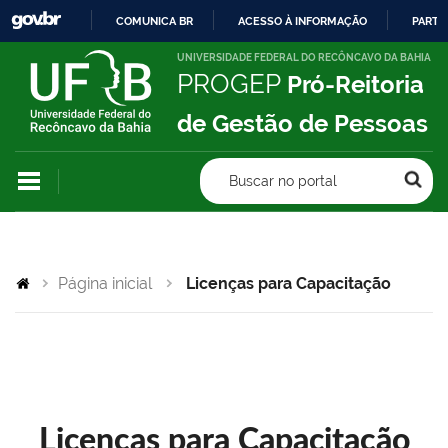
COMUNICA BR
ACESSO À INFORMAÇÃO
PARTI
IR
UNIVERSIDADE FEDERAL DO RECÔNCAVO DA BAHIA
PROGEP
Pró-Reitoria
PARA
O
de Gestão de Pessoas
CONTEÚDO
Buscar no portal
Página inicial
Licenças para Capacitação
Licenças para Capacitação