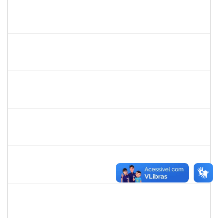
1046848
ROSILDA SANTANA DOS SANTOS
Técnico
23007.00007046/2025-28
05/05/2025
03/06/2025
Concluído
2323921
ALINE BARBOSA DE OLIVEIRA
Técnico
23007.00006305/2025-53
05/05/2025
05/06/2025
Concluído
2059124
MARINA MAPURUNGA DE MIRANDA FERREIRA
Docente
23007.00021398/2024-42
10/03/2025
07/06/2025
Concluído
1151118
TEREZA MARIA DUARTE FALCON
Técnico
23007.00020353/2024-30
10/03/2025
07/06/2025
Concluído
12222940
Flávia Conceição dos Santos Henrique
Docente
23007.00020613/2024-91
10/03/2025
07/06/2025
Concluído
1626838
MARCOS OLEGARIO PESSOA GONDIM DE MATOS
Docente
23007.00025412/2024-13
10/03/2025
07/06/2025
Concluído