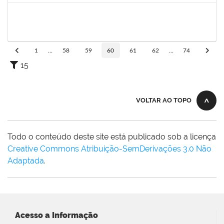
1646958
SILVANA BATISTA GAINO
Docente
23007.00002060/2025-14
10/03/2025
07/06/2025
Concluído
1
...
58
59
60
61
62
...
74
15
VOLTAR AO TOPO
Todo o conteúdo deste site está publicado sob a licença
Creative Commons Atribuição-SemDerivações 3.0 Não
Adaptada
.
Acesso a Informação