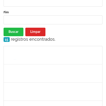
Fim
Buscar
Limpar
registros encontrados.
15
Matrícula
Nome
Cargo
Processo
Início
Fim
Status
2394526
KLEBER ANTONIO DE OLIVEIRA AMANCIO
Docente
23007.00023804/2024-70
01/03/2025
29/05/2025
Concluído
1633414
ADRIANA LOURENCO LOPES
Docente
23007.00024786/2024-37
01/03/2025
29/05/2025
Concluído