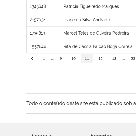
1343648
Patricia Figueiredo Marques
2157034
Iziane da Silva Andrade
1735813
Marcel Teles de Oliveira Pedreira
1557646
Rita de Cassia Falcao Borja Correia
1
...
9
10
11
12
13
...
55
Todo o conteúdo deste site está publicado sob a