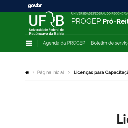
UNIVERSIDADE FEDERAL DO RECÔNCAV
PROGEP
Pró-Rei
Agenda da PROGEP
Boletim de servi
Página inicial
Licenças para Capacitaç
L