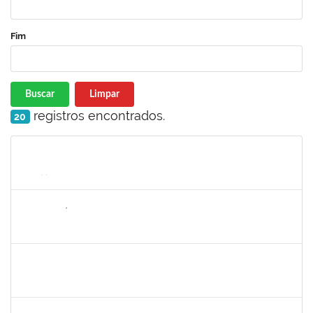
Fim
Buscar
Limpar
registros encontrados.
20
Matrícula
Nome
Cargo
Processo
Início
Fim
Status
1652731
DANILO FÉ SILVA
Técnico
23007.000016036/2022-98
16/01/2023
17/03/2023
Concluído
1149971
MARCUS FERNANDO DA SILVA PRAXEDES
Docente
23007.00026691/2022-18
19/01/2023
18/03/2023
Concluído