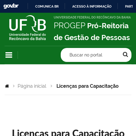
COMUNICA BR
ACESSO À INFORMAÇÃO
PARTI
IR
UNIVERSIDADE FEDERAL DO RECÔNCAVO DA BAHIA
PROGEP
Pró-Reitoria
PARA
O
de Gestão de Pessoas
CONTEÚDO
Buscar no portal
Página inicial
Licenças para Capacitação
Licenças para Capacitação