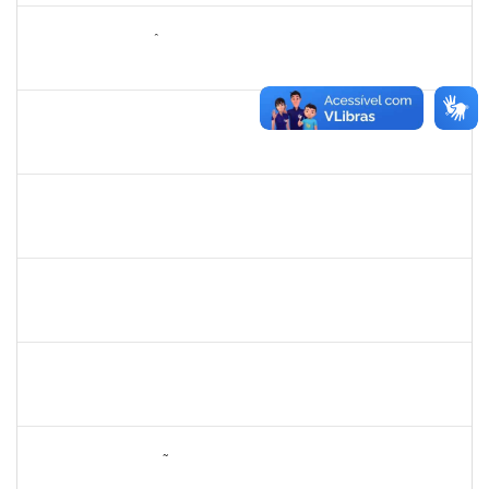
1146301
FERNANDO ANTÔNIO NOGUEIRA DE JESUS
Técnico
23007.00000808/2023-68
10/04/2023
09/05/2023
Concluído
1836984
VILMA COELHO ALMEIDA
Técnico
23007.00004175/2023-48
13/03/2023
12/05/2023
Concluído
1754357
RAFAEL SANTOS ANDRADE
Técnico
23007.00000158/2023-61
23/02/2023
24/05/2023
Concluído
1655815
ANDERSON DOS SANTOS DA SILVA
Técnico
23007.00027188/2022-82
27/02/2023
26/05/2023
Concluído
1636373
MARCO ANTONIO NUNES DA SILVA
Docente
23007.00026703/2022-82
01/03/2023
29/05/2023
Concluído
1823710
DIANA ANUNCIAÇÃO SANTOS
Docente
23007.00000276/2023-76
01/03/2023