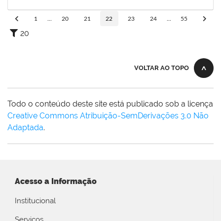
29/05/2023
Concluído
1
...
20
21
22
23
24
...
55
20
VOLTAR AO TOPO
Todo o conteúdo deste site está publicado sob a licença
Creative Commons Atribuição-SemDerivações 3.0 Não
Adaptada
.
Acesso a Informação
Institucional
Serviços