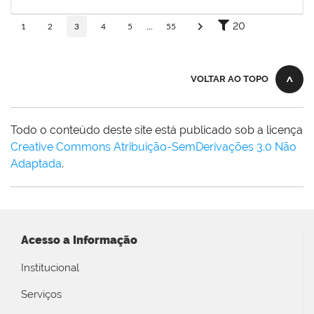
19/06/2019
Concluído
20
1
2
3
4
5
...
55
VOLTAR AO TOPO
Todo o conteúdo deste site está publicado sob a licença
Creative Commons Atribuição-SemDerivações 3.0 Não
Adaptada
.
Acesso a Informação
Institucional
Serviços