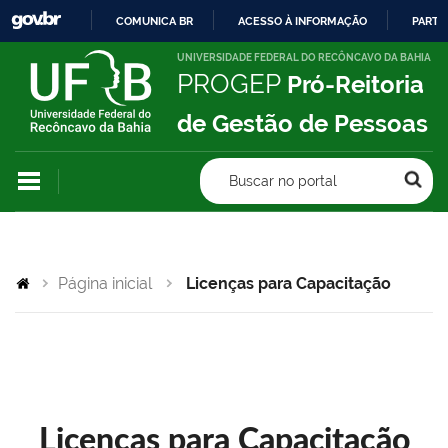
COMUNICA BR
ACESSO À INFORMAÇÃO
PARTI
IR
UNIVERSIDADE FEDERAL DO RECÔNCAVO DA BAHIA
PROGEP
Pró-Reitoria
PARA
O
de Gestão de Pessoas
CONTEÚDO
Buscar no portal
Página inicial
Licenças para Capacitação
Licenças para Capacitação