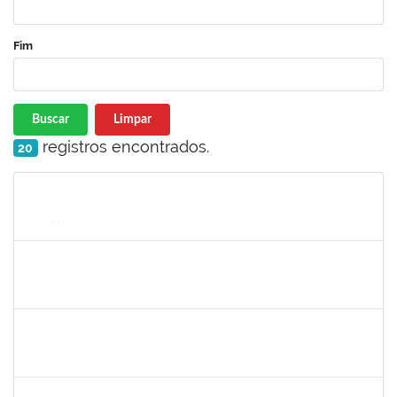
Fim
Buscar
Limpar
registros encontrados.
20
Matrícula
Nome
Cargo
Processo
Início
Fim
Status
1652145
Daiana Conceição Souza
Técnico
23007.002124/2019-50
18/02/2019
19/04/2019
Concluído
1572254
Caroline de Jesus Fonseca da Silva
Técnico
23007.000254/2019-03
04/02/2019
04/05/2019
Concluído