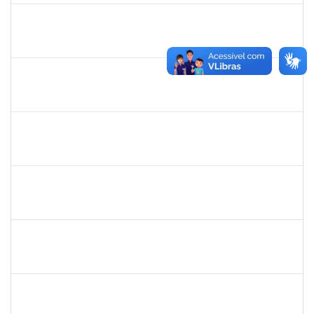
1754170
François Santos de Brito
Técnico
23007.0009952/2019-57
08/05/2019
06/06/2019
Concluído
1651330
Ana Rita Santiago
Docente
23007.021409/2018-54
11/03/2019
10/06/2019
Concluído
1836241
Rodrigo Fernandes Cunha
Técnico
23007.0010214/2019-64
13/05/2019
11/06/2019
Concluído
1856918
Tércio de Miranda Rogério de Souza
Técnico
23007.0011148/2019-66
13/05/2019
14/06/2019
Concluído
1754476
Fernanda Aguiar Carneiro Martins
Docente
23007.002127/2019-66
18/03/2019
17/06/2019
Concluído
1873900
José Francisco Coutinho
Técnico
23007.00005909/2019-93
21/05/2019