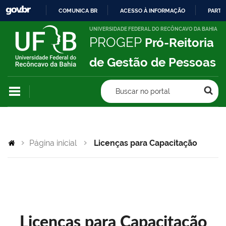
COMUNICA BR
ACESSO À INFORMAÇÃO
PARTI
IR
UNIVERSIDADE FEDERAL DO RECÔNCAVO DA BAHIA
PROGEP
Pró-Reitoria
PARA
O
de Gestão de Pessoas
CONTEÚDO
Buscar no portal
Página inicial
Licenças para Capacitação
Licenças para Capacitação