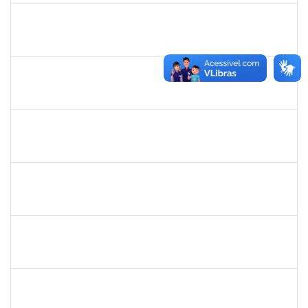
2761255
KAROLINE NUNES DA GAMA SOUZA
Técnico
23007.00026568/2023-38
10/01/2024
08/02/2024
Concluído
2033165
RODRIGO DE SOUZA
Técnico
23007.00031550/2023-63
26/01/2024
09/02/2024
Concluído
1730986
CAMILLA PINHEIRO BLANCO
Técnico
23007.00025301/2023-06
15/01/2024
09/02/2024
Concluído
2015363
ORLANDO EDSON ROCHA DE ALMEIDA
Técnico
23007.00028967/2023-61
12/01/2024
11/02/2024
Concluído
2157034
IZIANE DA SILVA ANDRADE
Técnico
23007.00028292/2023-50
15/01/2024
13/02/2024
Concluído
1636183
EDER PEREIRA RODRIGUES
Docente
23007.00022254/2023-19
21/11/2023