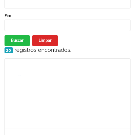
Fim
Buscar
Limpar
registros encontrados.
20
Matrícula
Nome
Cargo
Processo
Início
Fim
Status
1146301
FERNANDO ANTONIO NOGUEIRA DE JESUS
Técnico
23007.0029459/2023-66
20/12/2023
18/01/2024
Concluído
2257468
OSCAR CARDOSO DE ALMEIDA NETO
Técnico
23007.00025236/2023-15
01/01/2024
26/01/2024
Concluído