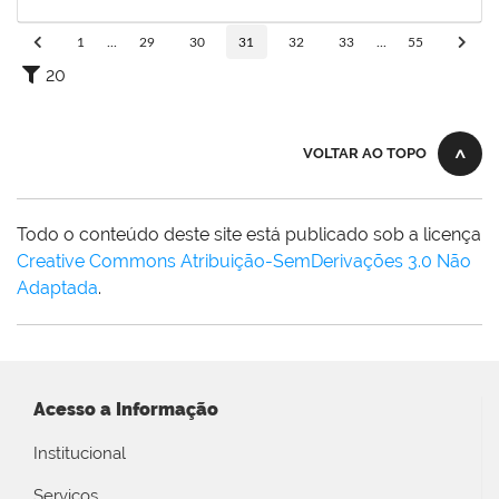
16/02/2024
Concluído
1
...
29
30
31
32
33
...
55
20
VOLTAR AO TOPO
Todo o conteúdo deste site está publicado sob a licença
Creative Commons Atribuição-SemDerivações 3.0 Não
Adaptada
.
Acesso a Informação
Institucional
Serviços