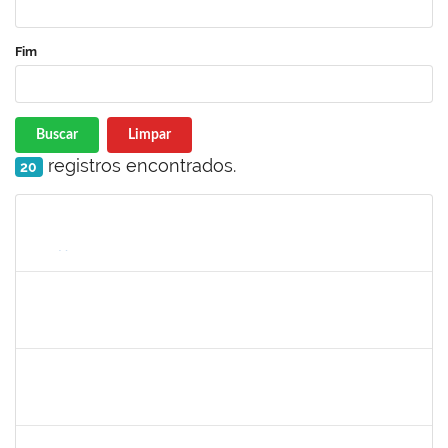
Fim
Buscar
Limpar
registros encontrados.
20
Matrícula
Nome
Cargo
Processo
Início
Fim
Status
2033165
RODRIGO DE SOUZA
Técnico
23007.00031550/2023-63
26/01/2024
09/02/2024
Concluído
1730986
CAMILLA PINHEIRO BLANCO
Técnico
23007.00025301/2023-06
15/01/2024
09/02/2024
Concluído