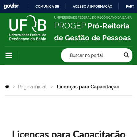
COMUNICA BR
ACESSO À INFORMAÇÃO
PARTI
IR
UNIVERSIDADE FEDERAL DO RECÔNCAVO DA BAHIA
PROGEP
Pró-Reitoria
PARA
O
de Gestão de Pessoas
CONTEÚDO
Buscar no portal
Página inicial
Licenças para Capacitação
Licenças para Capacitação