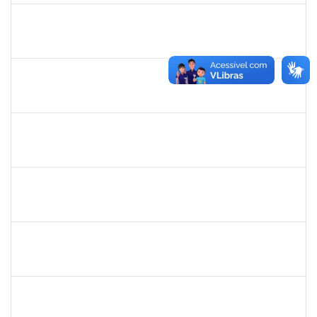
1726194
EDUARDO BORGES DE JESUS
Técnico
23007.00031771/2023-13
05/02/2024
05/03/2024
Concluído
1753095
LEONARDO DA SILVA SAMPAIO
Técnico
23007.00029413/2023-47
06/02/2024
06/03/2024
Concluído
1729652
ANA CLARA BARREIROS DOS SANTOS
Docente
23007.00029343/2023-94
06/01/2024
06/03/2024
Concluído
1754684
LUAN SILVA OLIVEIRA
Técnico
23007.00029587/2023-05
09/01/2024
08/03/2024
Concluído
1755323
ERON LEMOS PITON
Técnico
23007.00029967/2023-27
09/01/2024
08/03/2024
Concluído
1753055
RAFHAEL PEIXOTO TEIXEIRA
Técnico
3982759
11/12/2023