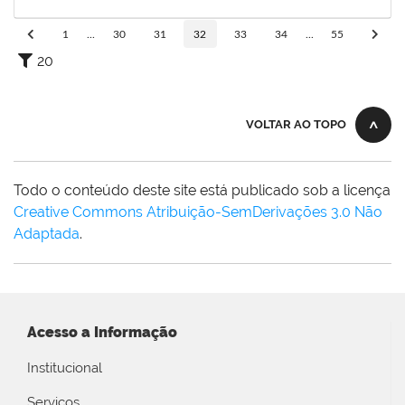
09/03/2024
Concluído
1
...
30
31
32
33
34
...
55
20
VOLTAR AO TOPO
Todo o conteúdo deste site está publicado sob a licença
Creative Commons Atribuição-SemDerivações 3.0 Não
Adaptada
.
Acesso a Informação
Institucional
Serviços