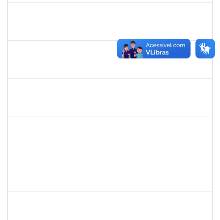
1761266
JOEL CARLOS COUTINHO DA SILVA FILHO
Técnico
23007.00023904/2024-86
06/01/2025
04/02/2025
Concluído
1837146
MARCELO ANDRADE DA HORA
Técnico
23007.00013395/2024-07
14/11/2024
12/02/2025
Concluído
1759148
EDINOGLEDE NERY DOS SANTOS
Técnico
23007.00017369/2024-88
18/11/2024
15/02/2025
Concluído
2327547
FABIO OLIVEIRA DA SILVA
Técnico
23007.00021942/2024-98
27/01/2025
17/02/2025
Concluído
1983983
PABLO ENRIQUE ABRAHAM ZUNINO
Docente
23007.00015909/2024-29
21/11/2024
18/02/2025
Concluído
1546644
JOSE VALENTIM DOS SANTOS FILHO
Docente
23007.00016936/2024-42
21/11/2024