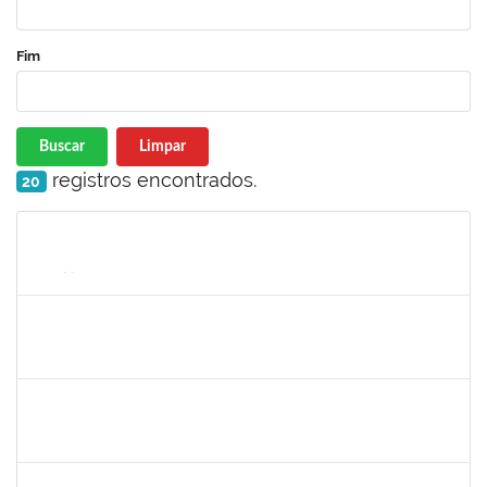
Fim
Buscar
Limpar
registros encontrados.
20
Matrícula
Nome
Cargo
Processo
Início
Fim
Status
1365967
PAULO JACKSON MOTA DA SILVEIRA
Técnico
23007.00016426/2024-38
01/10/2024
29/12/2024
Concluído
1530215
WARLEY RIBEIRO DIAS
Técnico
23007.00029206/2023-10
01/12/2024
30/12/2024
Concluído