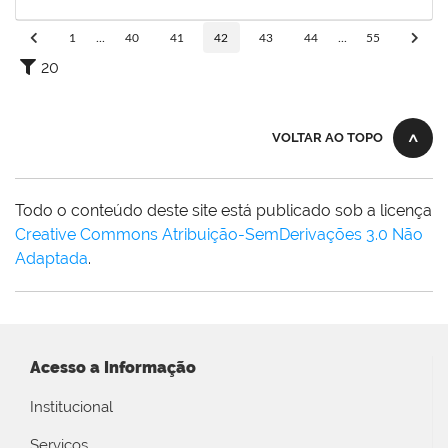
18/02/2025
Concluído
1
...
40
41
42
43
44
...
55
20
VOLTAR AO TOPO
Todo o conteúdo deste site está publicado sob a licença
Creative Commons Atribuição-SemDerivações 3.0 Não
Adaptada
.
Acesso a Informação
Institucional
Serviços