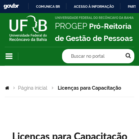
COMUNICA BR
ACESSO À INFORMAÇÃO
PARTI
IR
UNIVERSIDADE FEDERAL DO RECÔNCAVO DA BAHIA
PROGEP
Pró-Reitoria
PARA
O
de Gestão de Pessoas
CONTEÚDO
Buscar no portal
Página inicial
Licenças para Capacitação
Licenças para Capacitação