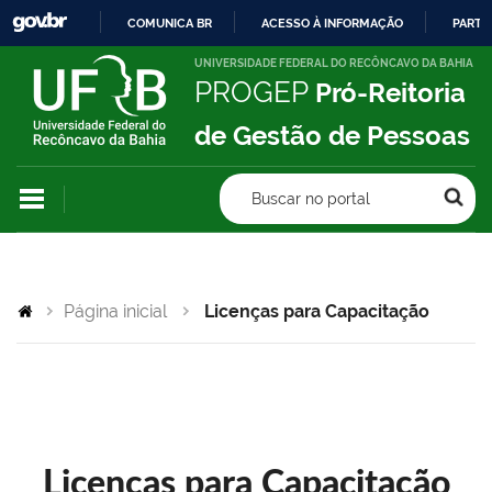
COMUNICA BR
ACESSO À INFORMAÇÃO
PARTI
IR
UNIVERSIDADE FEDERAL DO RECÔNCAVO DA BAHIA
PROGEP
Pró-Reitoria
PARA
O
de Gestão de Pessoas
CONTEÚDO
Buscar no portal
Página inicial
Licenças para Capacitação
Licenças para Capacitação