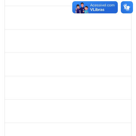
07/04/2026
Concluído
2323935
DELMA FERREIRA DE OLIVEIRA
Técnico
23007.00004705/2026-85
20/04/2026
04/05/2026
Concluído
1327881
LUCIANO SERGIO HOCEVAR
Docente
23007.00023001/2025-20
15/02/2026
14/05/2026
Concluído
3145225
PRISCILLA LEONNOR ALENCAR FERREIRA
Docente
23007.00023303/2025-14
17/02/2026
17/05/2026
Concluído
1651179
JUCILEIDE FERREIRA DO NASCIMENTO
Docente
23007.00000386/2026-07
24/02/2026
23/05/2026
Concluído
1446308
DANILO MARQUES SCALDAFERRI
Docente
23007.00026682/2025-58
01/03/2026
29/05/2026
Concluído
1153042
GUILHERME MOREIRA FERNANDES
Docente