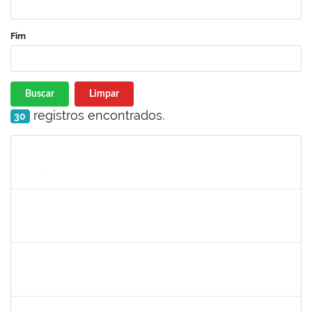
Fim
Buscar
Limpar
registros encontrados.
30
Matrícula
Nome
Cargo
Processo
Início
Fim
Status
2376770
GUSTAVO MODESTO DE AMORIM
Docente
23007.00015507/2025-16
24/09/2025
22/12/2025
Concluído
HELENILDO SANTANA DOS SANTOS
HELENILDO SANTANA DOS SANTOS
Técnico
23007.00014634/2025-16
24/11/2025
23/12/2025
Concluído