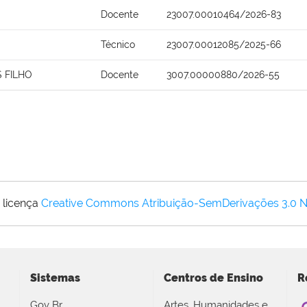
Docente
23007.00010464/2026-83
Técnico
23007.00012085/2025-66
 FILHO
Docente
3007.00000880/2026-55
 licença
Creative Commons Atribuição-SemDerivações 3.0 
Sistemas
Centros de Ensino
R
Gov Br
Artes, Humanidades e