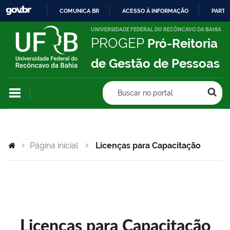
COMUNICA BR
ACESSO À INFORMAÇÃO
PARTI
IR
UNIVERSIDADE FEDERAL DO RECÔNCAVO DA BAHIA
PROGEP
Pró-Reitoria
PARA
O
de Gestão de Pessoas
CONTEÚDO
Buscar no portal
Página inicial
Licenças para Capacitação
Licenças para Capacitação