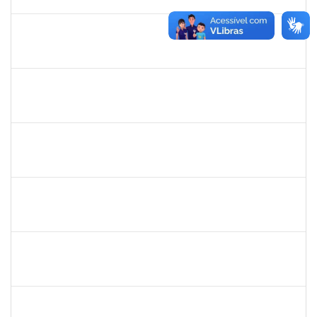
17/02/2020
Concluído
1610709
Acma de Lima Cunha
Técnico
23007.00025543/2019-80
20/01/2020
18/02/2020
Concluído
1743719
Neubler Nilo Ribeiro Cunha
Técnico
23007.00022116/2019-71
28/01/2020
21/02/2020
Concluído
1838450
Jamile Milza de Jesus Pereira
Técnico
23007.00023812/2019-63
23/01/2020
21/02/2020
Concluído
1996431
Rosângela Santos Lima
Técnico
23007.00023830/2019-62
23/01/2020
21/02/2020
Concluído
1874527
Roque Antonio Menezes Santos
Técnico
23007.00022415/2019-49
02/01/2020
29/02/2020
Concluído
1753684
Messias Ribeiro Peixoto
Técnico