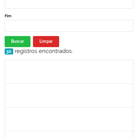
Fim
Buscar
Limpar
registros encontrados.
30
Matrícula
Nome
Cargo
Processo
Início
Fim
Status
1673759
Safira Guimarães Nogueira
Técnico
23007.00022465/2019-57
16/12/2019
04/01/2020
Concluído
1761324
Wilson Jesus de Oliveira Junior
Técnico
23007.004273/2019-33
14/10/2019
12/01/2020
Concluído