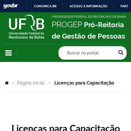
COMUNICA BR
ACESSO À INFORMAÇÃO
PARTI
IR
UNIVERSIDADE FEDERAL DO RECÔNCAVO DA BAHIA
PROGEP
Pró-Reitoria
PARA
O
de Gestão de Pessoas
CONTEÚDO
Buscar no portal
Página inicial
Licenças para Capacitação
Licenças para Capacitação