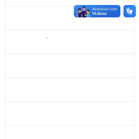
03/08/2020
Concluído
1859339
LUIZ EDUARDO DA SILVA E SILVA
Técnico
23007.00002322/2020-36
05/05/2020
04/08/2020
Concluído
1652145
DAIANA CONCEIÇÃO SOUZA
Técnico
23007.00001479/2019-02
09/07/2020
07/08/2020
Concluído
1753026
Osman de Souza Lemos
Técnico
23007.00028964/2020-57
10/05/2020
09/08/2020
Concluído
2027532
Daniel Ewerton Santos Brito
Técnico
23007.00031737/2020-70
11/05/2020
10/08/2020
Concluído
1546467
CARLA FERNANDES MACEDO
Docente
23007.00003093/2020-74
08/08/2020
22/08/2020
Concluído
1345024
ANA LUCIA MORENO AMOR
Docente