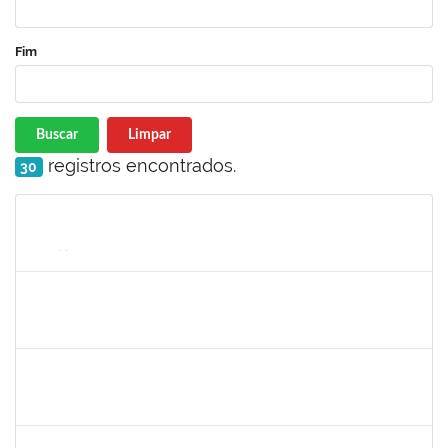
Fim
Buscar
Limpar
registros encontrados.
30
Matrícula
Nome
Cargo
Processo
Início
Fim
Status
1847366
Angela Cristina de Oliveira Lima
Técnico
23007.00021802/2019-13
02/03/2020
01/06/2020
Concluído
1885091
Eliene Rodrigues Silva
Técnico
23007.00022043/2019-05
02/03/2020
01/06/2020
Concluído