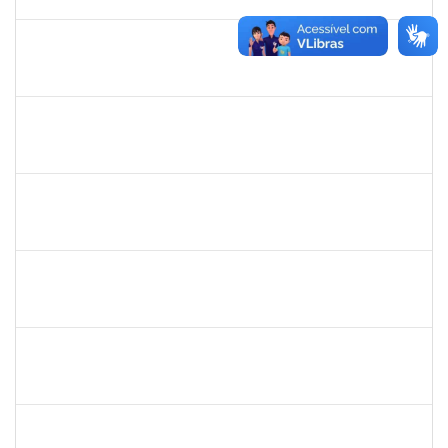
31/01/2021
Concluído
1753095
LEONARDO DA SILVA SAMPAIO
Técnico
23007.00015303/2020-10
04/01/2021
03/02/2021
Concluído
1836666
CLAUDIA DE SOUZA SANTOS
Técnico
23007.00018959/2020-44
11/01/2021
09/02/2021
Concluído
1573301
JOMARA SILVA DOS SANTOS SOUZA
Técnico
23007.00018038/2019-82
01/02/2021
02/03/2021
Concluído
1615408
ANDERON MELHOR MIRANDA
Docente
23007.00018726/2020-30
11/01/2021
10/04/2021
Concluído
1874542
ANA FLAVIA GOTTSCHALL DE ALMEIDA
Técnico
23007.00001561/2021-16
08/03/2021
21/04/2021
Concluído
1873744
SILVIA BARRETO BRITO MALTA
Docente