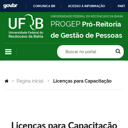
COMUNICA BR
ACESSO À INFORMAÇÃO
PARTI
IR
UNIVERSIDADE FEDERAL DO RECÔNCAVO DA BAHIA
PROGEP
Pró-Reitoria
PARA
O
de Gestão de Pessoas
CONTEÚDO
Buscar no portal
Página inicial
Licenças para Capacitação
Licenças para Capacitação