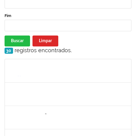
Fim
Buscar
Limpar
registros encontrados.
30
Matrícula
Nome
Cargo
Processo
Início
Fim
Status
1859339
LUIZ EDUARDO DA SILVA E SILVA
Técnico
23007.00002322/2020-36
05/05/2020
04/08/2020
Concluído
1652145
DAIANA CONCEIÇÃO SOUZA
Técnico
23007.00001479/2019-02
09/07/2020
07/08/2020
Concluído