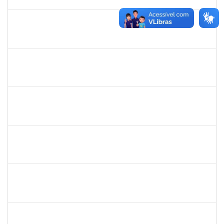
29/06/2022
Concluído
1578303
SIMEA AZEVEDO BRITO BORGES
Técnico
23007.00009966/2022-58
01/06/2022
30/06/2022
Concluído
2164042
CLAUDIANA BOMFIM DE ALMEIDA SANTOS
Técnico
23007.00010352/2022-15
30/05/2022
30/06/2022
Concluído
2257464
LUIZ ANTONIO CONCEICAO DE CARVALHO
Técnico
23007.00004583/2022-93
12/04/2022
10/07/2022
Concluído
1760100
CARLANE COSTA DIAS FEITOSA
Técnico
23007.00007215/2022-33
27/06/2022
11/07/2022
Concluído
1918559
RAMONA GARCIA SOUZA DOMINGUEZ
Docente
23007.00028070/2021-36
13/04/2022
11/07/2022
Concluído
1574103
LORENA DOS SANTOS SANTANA COUTINHO
Técnico