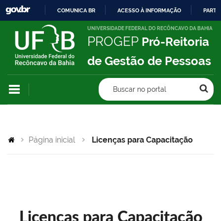
COMUNICA BR
ACESSO À INFORMAÇÃO
PARTI
IR
UNIVERSIDADE FEDERAL DO RECÔNCAVO DA BAHIA
PROGEP
Pró-Reitoria
PARA
O
de Gestão de Pessoas
CONTEÚDO
Buscar no portal
Página inicial
Licenças para Capacitação
Licenças para Capacitação