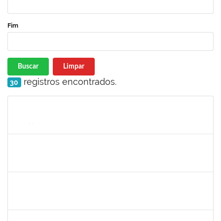
Fim
Buscar
Limpar
registros encontrados.
30
Matrícula
Nome
Cargo
Processo
Início
Fim
Status
1970981
AGESANDRO AZEVEDO DE SOUZA
Técnico
23007.00021546/2021-32
01/11/2021
29/01/2022
Concluído
1359156
CLAUDIA FEIO DA MAIA LIMA
Docente
23007.00026277/2021-44
03/01/2022
01/02/2022
Concluído