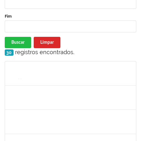
Fim
Buscar
Limpar
registros encontrados.
30
Matrícula
Nome
Cargo
Processo
Início
Fim
Status
1277688
SILAS FERREIRA ALVES
Técnico
23007.00000052/2022-16
28/02/2022
25/03/2022
Concluído
2323935
DELMA FERREIRA DE OLIVEIRA
Técnico
23007.00002329/2022-35
14/03/2022
28/03/2022
Concluído