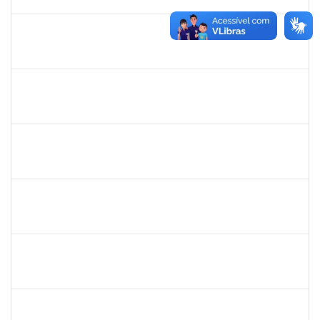
11/07/2022
Concluído
1574103
LORENA DOS SANTOS SANTANA COUTINHO
Técnico
23007.00012627/2022-88
17/06/2022
16/07/2022
Concluído
2160310
PAULO RICARDO XAVIER ALMEIDA
Técnico
23007.00011526/2022-36
27/06/2022
29/07/2022
Concluído
1891201
JORGE LUIZ CUNHA CARDOSO FILHO
Docente
23007.00001137/2022-15
30/05/2022
31/07/2022
Concluído
1940856
PRISCILA BRASILEIRO SILVA DO NASCIMENTO
Docente
23007.00003524/2022-71
02/05/2022
31/07/2022
Concluído
1838316
ANA CAROLINA SANTANA E SANTANA SANTOS
Técnico
23007.00007623/2022-75
02/05/2022
31/07/2022
Concluído
1998214
TAIANA DE ARAUJO CONCEICAO
Técnico