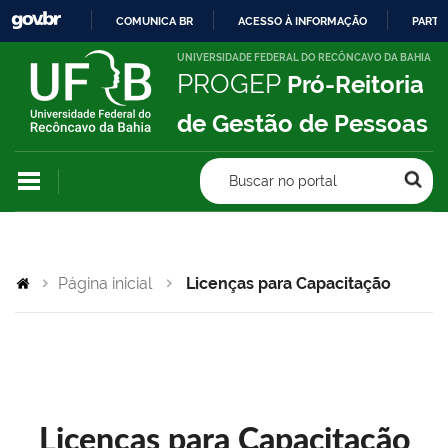
COMUNICA BR
ACESSO À INFORMAÇÃO
PARTI
IR
UNIVERSIDADE FEDERAL DO RECÔNCAVO DA BAHIA
PROGEP
Pró-Reitoria
PARA
O
de Gestão de Pessoas
CONTEÚDO
Buscar no portal
Página inicial
Licenças para Capacitação
Licenças para Capacitação