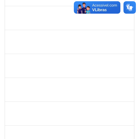
31/05/2019
Concluído
1206390
Suzane Tavares de Pinho Pepe
Docente
23007.031290/2018-17
03/03/2019
31/05/2019
Concluído
Maria Bárbara Gonçalves
Técnico
23007.0003590/2019-44
06/05/2019
04/06/2019
Concluído
1717960
Ana Verônica Rodrigues da Silva
Docente
23007.0006370/2019-62
06/05/2019
04/06/2019
Concluído
1759148
Edinoglede Nery dos Santos
Técnico
23007.032084/2018-16
06/03/2019
05/06/2019
Concluído
1754170
François Santos de Brito
Técnico
23007.0009952/2019-57
08/05/2019
06/06/2019
Concluído
1651330
Ana Rita Santiago
Docente