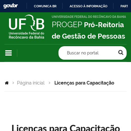
COMUNICA BR
ACESSO À INFORMAÇÃO
PARTI
IR
UNIVERSIDADE FEDERAL DO RECÔNCAVO DA BAHIA
PROGEP
Pró-Reitoria
PARA
O
de Gestão de Pessoas
CONTEÚDO
Buscar no portal
Página inicial
Licenças para Capacitação
Licenças para Capacitação