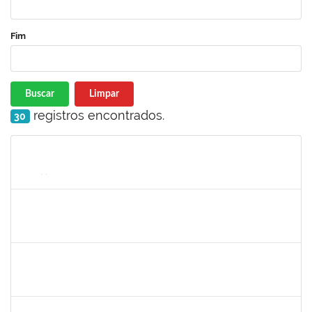
Fim
Buscar
Limpar
registros encontrados.
30
Matrícula
Nome
Cargo
Processo
Início
Fim
Status
1753230
Geraldo Ribeiro Costa Fentanes
Técnico
23007.002454/2019-64
21/02/2019
22/03/2019
Concluído
1365967
Paulo Jackson Mota da Silveira
Técnico
23007.032338/2018-45
23/01/2019
23/03/2019
Concluído