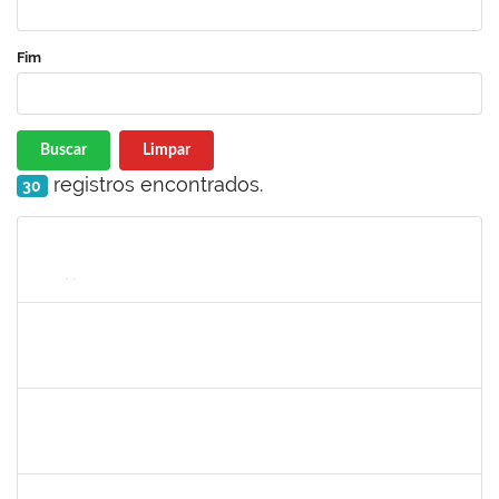
Fim
Buscar
Limpar
registros encontrados.
30
Matrícula
Nome
Cargo
Processo
Início
Fim
Status
2696413
LEANDRO DOS REIS MUNIZ
Técnico
23007.00019936/2022-43
13/11/2022
12/12/2022
Concluído
1043790
DOROTEA SOUZA BASTOS
Docente
23007.00013288/2022-89
21/09/2022
15/12/2022
Concluído