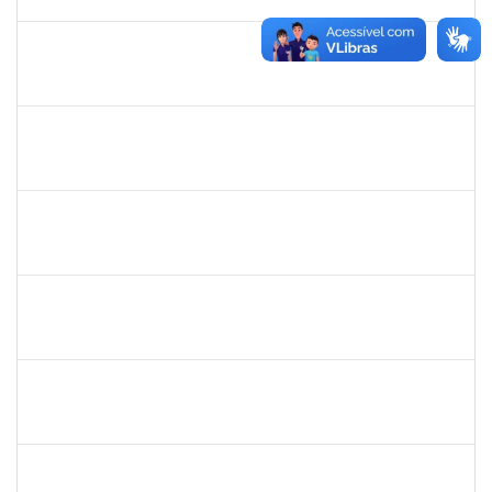
31/01/2023
Concluído
1873058
ANTONIO MARCEL NASCIMENTO GRADIN
Técnico
23007.00023205/2022-50
02/01/2023
31/01/2023
Concluído
2311794
RAPHAEL MARINHO SIQUEIRA
Técnico
23007.00024453/2022-13
02/01/2023
01/02/2023
Concluído
2311794
RAPHAEL MARINHO SIQUEIRA
Técnico
23007.00024453/2022-13
02/01/2023
01/02/2023
Concluído
2327559
LOIDE LIMA FREITAS
Técnico
23007.00021775/2022-54
09/01/2023
07/02/2023
Concluído
1760632
ALINE PEREIRA DA SILVA MATOS
Técnico
23007.00019849/2022-64
16/01/2023
10/02/2023
Concluído
1680040
PATRICK MAC DONALD FARIAS PIRES DE OLIVEIRA
Técnico