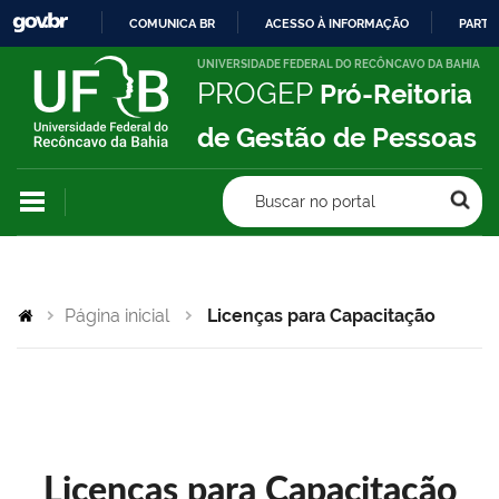
COMUNICA BR
ACESSO À INFORMAÇÃO
PARTI
IR
UNIVERSIDADE FEDERAL DO RECÔNCAVO DA BAHIA
PROGEP
Pró-Reitoria
PARA
O
de Gestão de Pessoas
CONTEÚDO
Buscar no portal
Página inicial
Licenças para Capacitação
Licenças para Capacitação