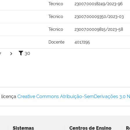
Técnico
23007.00018249/2023-96
Técnico
23007.00009350/2023-03
Técnico
23007.00009815/2023-58
Docente
4017295
30
7
 licença
Creative Commons Atribuição-SemDerivações 3.0 
Sistemas
Centros de Ensino
R