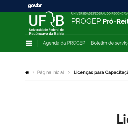
UNIVERSIDADE FEDERAL DO RECÔNCAV
PROGEP
Pró-Rei
Agenda da PROGEP
Boletim de servi
Página inicial
Licenças para Capacitaç
L