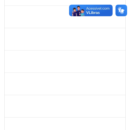
30/12/2023
Concluído
1873058
ANTONIO MARCEL NASCIMENTO GRADIN
Técnico
23007.00023205/2022-50
01/12/2023
30/12/2023
Concluído
1546249
ANA PAULA SANTOS DE JESUS
Docente
23007.00024028/2023-39
06/11/2023
30/12/2023
Concluído
1261912
FERNANDA DE OLIVEIRA SOUZA
Docente
23007.00021053/2023-48
01/11/2023
30/12/2023
Concluído
1715969
PATRICIA VEIGA NASCIMENTO
Docente
23007.00023961/2023-05
01/11/2023
30/12/2023
Concluído
2183675
ANALDINO PINHEIRO SILVA FILHO
Docente
23007.00024719/2023-06
01/11/2023
30/12/2023
Concluído
1730975
ZULEIDE SILVA DE CARVALHO
Técnico