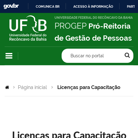
COMUNICA BR
ACESSO À INFORMAÇÃO
PARTI
IR
UNIVERSIDADE FEDERAL DO RECÔNCAVO DA BAHIA
PROGEP
Pró-Reitoria
PARA
O
de Gestão de Pessoas
CONTEÚDO
Buscar no portal
Página inicial
Licenças para Capacitação
Licenças para Capacitação