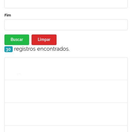
Fim
Buscar
Limpar
registros encontrados.
30
Matrícula
Nome
Cargo
Processo
Início
Fim
Status
1327881
LUCIANO SERGIO HOCEVAR
Docente
3933858
21/11/2023
20/12/2023
Concluído
1489537
GEOVANA DA PAZ MONTEIRO
Docente
23007.00024088/2023-68
20/11/2023
20/12/2023
Concluído