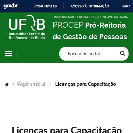
COMUNICA BR
ACESSO À INFORMAÇÃO
PARTI
IR
UNIVERSIDADE FEDERAL DO RECÔNCAVO DA BAHIA
PROGEP
Pró-Reitoria
PARA
O
de Gestão de Pessoas
CONTEÚDO
Buscar no portal
Página inicial
Licenças para Capacitação
Licenças para Capacitação