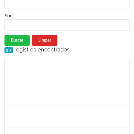
Fim
Buscar
Limpar
registros encontrados.
30
Matrícula
Nome
Cargo
Processo
Início
Fim
Status
1146301
FERNANDO ANTONIO NOGUEIRA DE JESUS
Técnico
23007.0029459/2023-66
20/12/2023
18/01/2024
Concluído
2257468
OSCAR CARDOSO DE ALMEIDA NETO
Técnico
23007.00025236/2023-15
01/01/2024
26/01/2024
Concluído