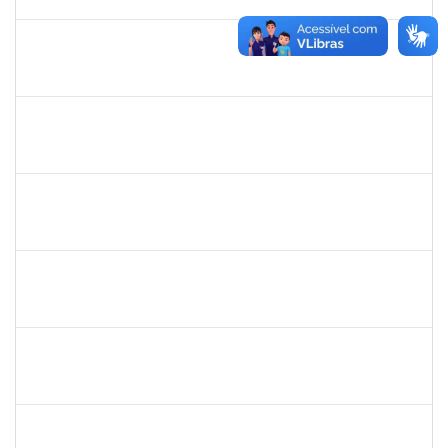
16/02/2024
Concluído
1635765
URBANIR SANTANA RODRIGUES
Docente
23007.00022265/2023-13
21/11/2023
16/02/2024
Concluído
1760922
JUCELIA OLIVEIRA SANTOS
Técnico
23007.00030775/2023-36
23/01/2024
21/02/2024
Concluído
2338888
LUCAS DA SILVA MAIA
Docente
23007.00026491/2023-80
29/01/2024
27/02/2024
Concluído
2261043
RAFAELA MOREIRA FALCAO DA SILVA
Técnico
3892414
01/12/2023
28/02/2024
Concluído
287121
AIDA CELESTE SILVEIRA MAIA
Técnico
23007.00031020/2023-17
15/02/2024
29/02/2024
Concluído
2031847
DANILO ANDRADE DE MATOS
Técnico