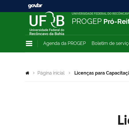
UNIVERSIDADE FEDERAL DO RECÔNCAV
PROGEP
Pró-Rei
Agenda da PROGEP
Boletim de servi
Página inicial
Licenças para Capacitaç
L