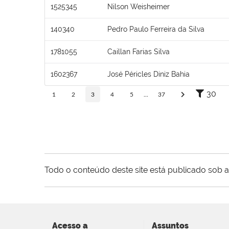
1525345
Nilson Weisheimer
140340
Pedro Paulo Ferreira da Silva
1781055
Caillan Farias Silva
1602367
José Péricles Diniz Bahia
30
1
2
3
4
5
...
37
Todo o conteúdo deste site está publicado sob a
Acesso a
Assuntos