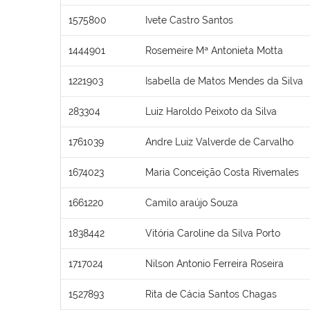
1575800
Ivete Castro Santos
1444901
Rosemeire Mª Antonieta Motta
1221903
Isabella de Matos Mendes da Silva
283304
Luiz Haroldo Peixoto da Silva
1761039
Andre Luiz Valverde de Carvalho
1674023
Maria Conceição Costa Rivemales
1661220
Camilo araújo Souza
1838442
Vitória Caroline da Silva Porto
1717024
Nilson Antonio Ferreira Roseira
1527893
Rita de Cácia Santos Chagas