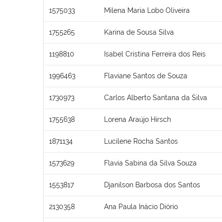
1575033
Milena Maria Lobo Oliveira
1755265
Karina de Sousa Silva
1198810
Isabel Cristina Ferreira dos Reis
1996463
Flaviane Santos de Souza
1730973
Carlos Alberto Santana da Silva
1755638
Lorena Araújo Hirsch
1871134
Lucilene Rocha Santos
1573629
Flavia Sabina da Silva Souza
1553817
Djanilson Barbosa dos Santos
2130358
Ana Paula Inácio Diório