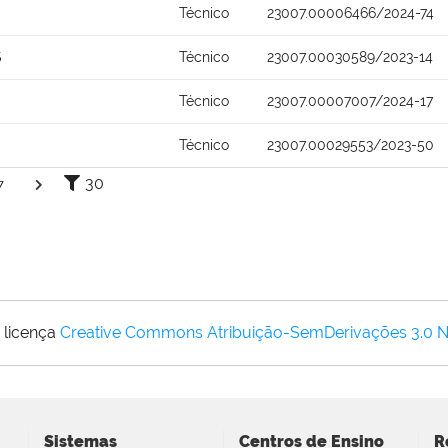
Técnico
23007.00006466/2024-74
S
Técnico
23007.00030589/2023-14
Técnico
23007.00007007/2024-17
Técnico
23007.00029553/2023-50
30
7
 licença
Creative Commons Atribuição-SemDerivações 3.0 
Sistemas
Centros de Ensino
R