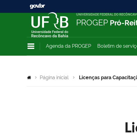
UNIVERSIDADE FEDERAL DO RECÔNCAV
PROGEP
Pró-Rei
Agenda da PROGEP
Boletim de servi
Página inicial
Licenças para Capacitaç
L