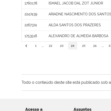
1760178
ISMAEL JACOB DAL ZOT JUNIOR
2247439
ARIADNE NASCIMENTO DOS SANTO
2267374
AILDA SANTOS DOS PRAZERES
1753518
ALEXANDRO DE ALMEIDA BARBOSA
1
...
22
23
24
25
26
...
3
Todo o conteúdo deste site está publicado sob a
Acesso a
Assuntos