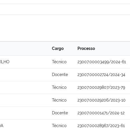
Cargo
Processo
FILHO
Técnico
23007.00003499/2024-61
Docente
23007.00002724/2024-34
Técnico
23007.00029807/2023-79
Técnico
23007.00029206/2023-10
Docente
23007.00001471/2024-12
DA
Técnico
23007.00028967/2023-61