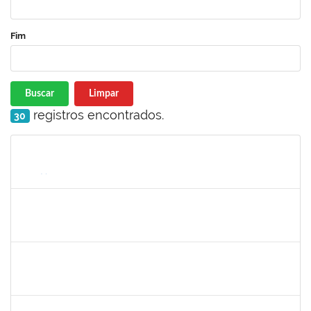
Fim
Buscar
Limpar
registros encontrados.
30
Matrícula
Nome
Cargo
Processo
Início
Fim
Status
1490580
KELLY CRISTINA ATALAIA DA SILVA
Docente
23007.00007974/2024-98
01/08/2024
30/10/2024
Concluído
2257623
SILVANIA CONCEICAO SILVA
Técnico
23007.00026256/2023-23
02/09/2024
31/10/2024
Concluído