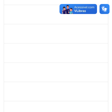
29/11/2024
Concluído
1368760
TATIANA PACHECO RODRIGUES
Docente
23007.00009880/2024-46
03/09/2024
30/11/2024
Concluído
1753005
JADMILSON DA CRUZ DIAS
Técnico
23007.00011166/2024-50
02/09/2024
30/11/2024
Concluído
1642510
KARINA DE OLIVEIRA SANTOS CORDEIRO
Docente
23007.00030048/2023-71
01/09/2024
30/11/2024
Concluído
1533384
LUIZ PAULO JESUS DE OLIVEIRA
Docente
23007.00008261/2024-12
02/09/2024
01/12/2024
Concluído
1744844
ELAINE ANDRADE LEAL SILVA
Docente
23007.00006390/2024-89
01/09/2024
01/12/2024
Concluído
2328936
JENILDA BASTOS ALMEIDA PINHEIRO
Técnico