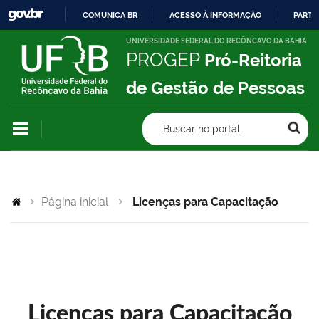
COMUNICA BR
ACESSO À INFORMAÇÃO
PARTI
IR
UNIVERSIDADE FEDERAL DO RECÔNCAVO DA BAHIA
PROGEP
Pró-Reitoria
PARA
O
de Gestão de Pessoas
CONTEÚDO
Buscar no portal
Página inicial
Licenças para Capacitação
Licenças para Capacitação