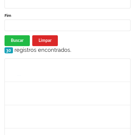
Fim
Buscar
Limpar
registros encontrados.
30
Matrícula
Nome
Cargo
Processo
Início
Fim
Status
1754538
ANTONIO CARLOS DIAS DA ENCARNACAO JUNIOR
Técnico
23007.00012057/2024-49
26/08/2024
15/11/2024
Concluído
2038935
2038935
Técnico
23007.00013258/2024-20
19/08/2024
16/11/2024
Concluído