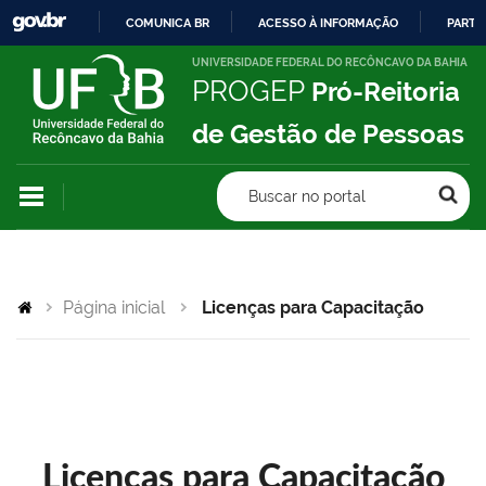
COMUNICA BR
ACESSO À INFORMAÇÃO
PARTI
IR
UNIVERSIDADE FEDERAL DO RECÔNCAVO DA BAHIA
PROGEP
Pró-Reitoria
PARA
O
de Gestão de Pessoas
CONTEÚDO
Buscar no portal
Página inicial
Licenças para Capacitação
Licenças para Capacitação