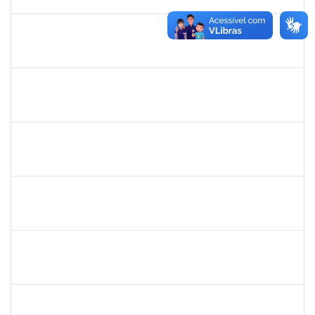
13/12/2024
Concluído
1965504
JUSSARA PEIXOTO MAIA
Docente
23007.00010156/2024-63
18/09/2024
16/12/2024
Concluído
1965504
JUSSARA PEIXOTO MAIA
Docente
23007.00010156/2024-63
18/09/2024
16/12/2024
Concluído
2261493
LEANDRO MACIEL LOPES
Técnico
23007.00004295/2024-06
18/11/2024
17/12/2024
Concluído
1243476
REBECA ARAUJO PASSOS
Docente
23007.00021337/2024-40
04/12/2024
18/12/2024
Concluído
1557049
LUIZ EDMUNDO CINCURA DE ANDRADE SOBRINHO
Técnico
23007.00013175/2024-30
20/09/2024
18/12/2024
Concluído
1243476
REBECA ARAUJO PASSOS
Docente