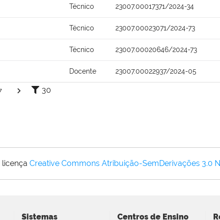
Técnico
23007.00017371/2024-34
Técnico
23007.00023071/2024-73
Técnico
23007.00020646/2024-73
Docente
23007.00022937/2024-05
30
7
 licença
Creative Commons Atribuição-SemDerivações 3.0 
Sistemas
Centros de Ensino
R