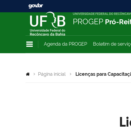
UNIVERSIDADE FEDERAL DO RECÔNCAV
PROGEP
Pró-Rei
Agenda da PROGEP
Boletim de servi
Página inicial
Licenças para Capacitaç
L