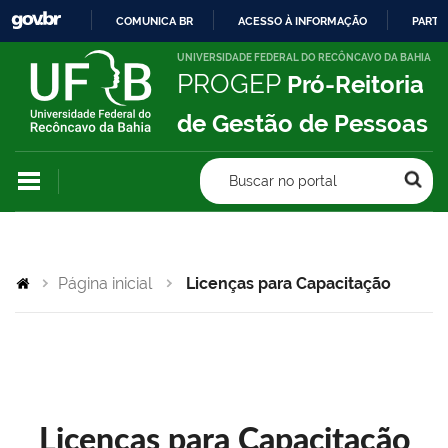
COMUNICA BR
ACESSO À INFORMAÇÃO
PARTI
IR
UNIVERSIDADE FEDERAL DO RECÔNCAVO DA BAHIA
PROGEP
Pró-Reitoria
PARA
O
de Gestão de Pessoas
CONTEÚDO
Buscar no portal
Página inicial
Licenças para Capacitação
Licenças para Capacitação