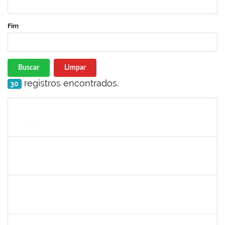
Fim
Buscar
Limpar
registros encontrados.
30
Matrícula
Nome
Cargo
Processo
Início
Fim
Status
1760269
luciana dos santos sacramento
Técnico
23007.00024618/2024-14
09/12/2024
08/03/2025
Concluído
1771116
VANIA MAGALHAES FONSECA DO SACRAMENTO
Técnico
23007.00024473/2024-49
27/01/2025
21/03/2025
Concluído