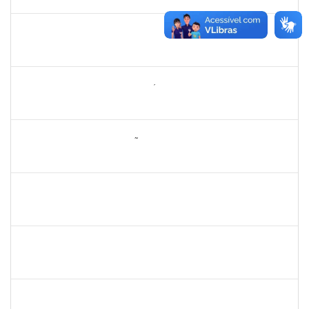
08/05/2025
Concluído
1771488
VIRGILIO RODRIGUES DOS SANTOS
Técnico
23007.00024610/2024-36
10/02/2025
10/05/2025
Concluído
2260644
NILO CARLOS BANDEIRA NICÁCIO HONDA
Técnico
23007.00026283/2024-67
10/02/2025
10/05/2025
Concluído
2260005
ESTEFANIA DA CONCEIÇÃO NEVES
Técnico
23007.00025907/2024-34
22/04/2025
14/05/2025
Concluído
2328145
CARINE DE JESUS SANTANA
Técnico
23007.00002973/2025-98
05/05/2025
19/05/2025
Concluído
1628445
JOSE ALIPIO DE OLIVEIRA MARTINS
Técnico
23007.00024301/2024-37
24/02/2025
24/05/2025
Concluído
1754485
MARCELA MARY JOSE DA SILVA
Docente