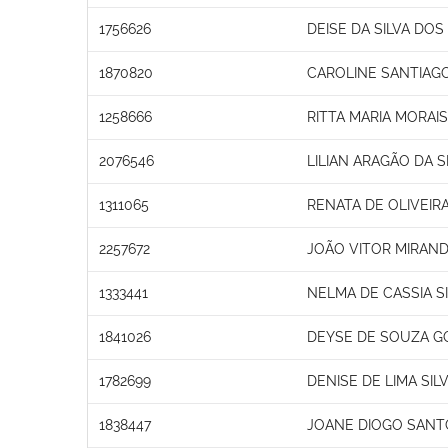
1756626
DEISE DA SILVA DO
1870820
CAROLINE SANTIAG
1258666
RITTA MARIA MORAI
2076546
LILIAN ARAGÃO DA S
1311065
RENATA DE OLIVEIR
2257672
JOÃO VITOR MIRAN
1333441
NELMA DE CASSIA S
1841026
DEYSE DE SOUZA G
1782699
DENISE DE LIMA SIL
1838447
JOANE DIOGO SANT