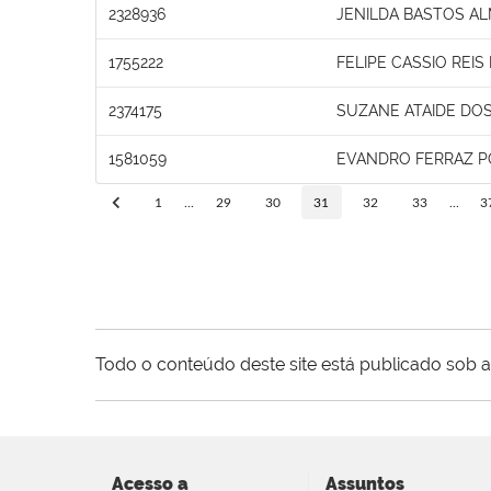
2328936
JENILDA BASTOS AL
1755222
FELIPE CASSIO REI
2374175
SUZANE ATAIDE DO
1581059
EVANDRO FERRAZ P
1
...
29
30
31
32
33
...
3
Todo o conteúdo deste site está publicado sob a
Acesso a
Assuntos