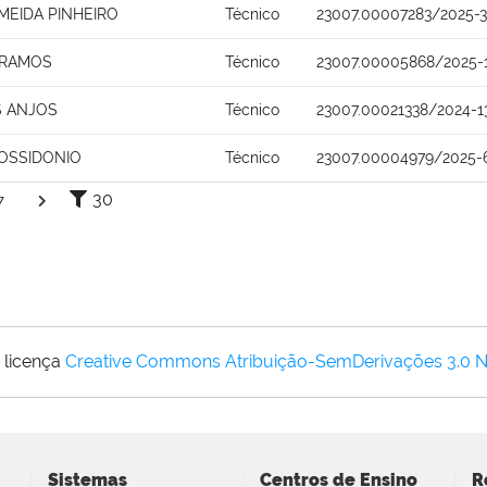
MEIDA PINHEIRO
Técnico
23007.00007283/2025-3
S RAMOS
Técnico
23007.00005868/2025-
S ANJOS
Técnico
23007.00021338/2024-1
OSSIDONIO
Técnico
23007.00004979/2025-
30
7
 licença
Creative Commons Atribuição-SemDerivações 3.0 
Sistemas
Centros de Ensino
R