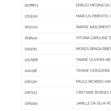
2978803
DHIEGO MEDINA DA 
1753043
MARCUS PIMENTEL 
1670022
MARISE NASCIMENT
1838442
VITORIA CAROLINE 
2259741
MOISES BRAGA RIBE
2257968
TAIANE OLIVEIRA M
1241198
TAYANE CERQUEIRA 
2160310
PAULO RICARDO XAV
2267153
CRISTIANE BORGES 
2265919
JAMILLE DA SILVA P