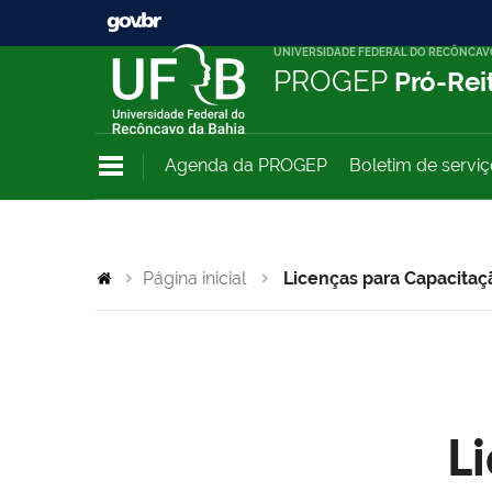
UNIVERSIDADE FEDERAL DO RECÔNCAV
PROGEP
Pró-Rei
Agenda da PROGEP
Boletim de servi
Página inicial
Licenças para Capacitaç
L