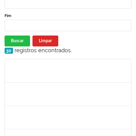
Fim
Buscar
Limpar
registros encontrados.
30
Matrícula
Nome
Cargo
Processo
Início
Fim
Status
2265919
JAMILLE DA SILVA PEREIRA
Técnico
23007.00004634/2025-65
28/04/2025
26/07/2025
Concluído
2328936
JENILDA BASTOS ALMEIDA PINHEIRO
Técnico
23007.00007283/2025-31
14/07/2025
28/07/2025
Concluído