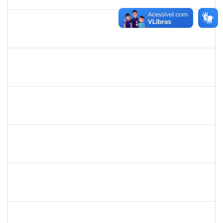
29/08/2025
Concluído
2257966
CECILIA NASCIMENTO PIRES
Técnico
23007.00000327/2025-51
30/07/2025
29/08/2025
Concluído
1053058
NANCI RODRIGUES ORRICO
Docente
23007.00010017/2025-30
01/06/2025
29/08/2025
Concluído
1717024
NILSON ANTONIO FERREIRA ROSEIRA
Docente
23007.00007055/2025-76
02/06/2025
30/08/2025
Concluído
2257318
HIONE DOS SANTOS SILVA NEVES
Técnico
23007.00002045/2025-31
01/06/2025
30/08/2025
Concluído
1217453
ANDRESSA HOSANA SOUZA DE OLIVEIRA
Técnico
23007.00008513/2025-92
18/08/2025
01/09/2025
Concluído
1730935
TIAGO FERNANDES DE ATHAYDE NOVAES
Técnico