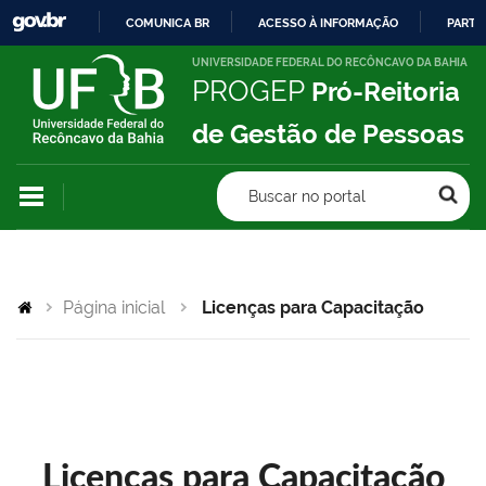
COMUNICA BR
ACESSO À INFORMAÇÃO
PARTI
IR
UNIVERSIDADE FEDERAL DO RECÔNCAVO DA BAHIA
PROGEP
Pró-Reitoria
PARA
O
de Gestão de Pessoas
CONTEÚDO
Buscar no portal
Página inicial
Licenças para Capacitação
Licenças para Capacitação