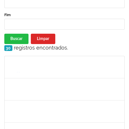
Fim
Buscar
Limpar
registros encontrados.
30
Matrícula
Nome
Cargo
Processo
Início
Fim
Status
287121
AIDA CELESTE SILVEIRA MAIA
Técnico
23007.00016902/2025-84
04/09/2025
19/09/2025
Concluído
HELENILDO SANTANA DOS SANTOS
HELENILDO SANTANA DOS SANTOS
Técnico
23007.00014634/2025-16
25/08/2025
23/09/2025
Concluído