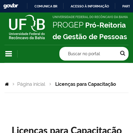
COMUNICA BR
ACESSO À INFORMAÇÃO
PARTI
IR
UNIVERSIDADE FEDERAL DO RECÔNCAVO DA BAHIA
PROGEP
Pró-Reitoria
PARA
O
de Gestão de Pessoas
CONTEÚDO
Buscar no portal
Página inicial
Licenças para Capacitação
Licenças para Capacitação