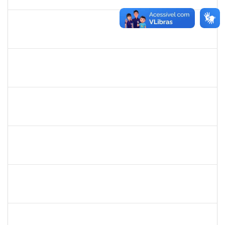
29/10/2025
Concluído
RAFAEL BASTOS DAMASCENA
Técnico
23007.00019903/2025-52
01/10/2025
30/10/2025
Concluído
1152634
LUCIANO BORGES FREIRE
Técnico
23007.00020714/2025-77
01/10/2025
30/10/2025
Concluído
1670022
MARISE NASCIMENTO FLORES MOREIRA
Técnico
23007.00025959/2024-85
01/10/2025
30/10/2025
Concluído
2257489
MARCELO DE JESUS DE AZEVEDO
Técnico
23007.00017995/2025-61
06/10/2025
31/10/2025
Concluído
1837428
DANIELE CONCEICAO MARQUES
23007.00005260/2025-41
01/10/2025
31/10/2025
Concluído
1165758
VICTOR HUGO SOARES VALENTIM