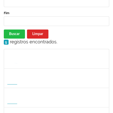
Fim
Buscar
Limpar
registros encontrados.
5
Matrícula
Nome
Cargo
Processo
Início
Fim
Status
1935998
DENIS RENAN CORREA
Docente
23007.00008895/2026-57
18/08/2026
15/11/2026
Futuro
1007053
ANDRE DIAS DE AZEVEDO NETO
Docente
23007.00004811/2026-36
17/08/2026
15/11/2026
Futuro