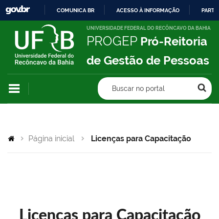
COMUNICA BR
ACESSO À INFORMAÇÃO
PARTI
IR
UNIVERSIDADE FEDERAL DO RECÔNCAVO DA BAHIA
PROGEP
Pró-Reitoria
PARA
O
de Gestão de Pessoas
CONTEÚDO
Buscar no portal
Página inicial
Licenças para Capacitação
Licenças para Capacitação