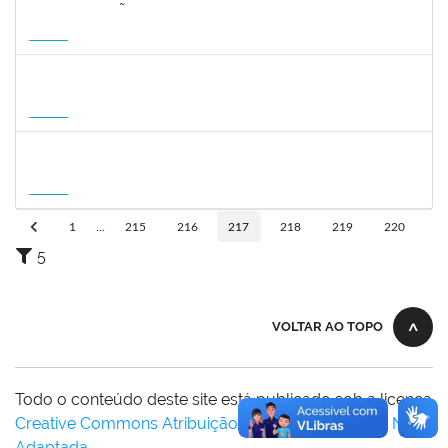
2323268
LUCIANO SIMÕES DE SOUZA
Docente
23007.00006554/2026-20
20/08/2026
17/11/2026
Futuro
1215877
CLAUDIO MANOEL DUARTE DE SOUZA
Docente
23007.00007605/2026-64
21/08/2026
18/11/2026
Futuro
1215877
CLAUDIO MANOEL DUARTE DE SOUZA
Docente
23007.00007605/2026-64
21/08/2026
18/11/2026
Futuro
1
...
215
216
217
218
219
220
5
VOLTAR AO TOPO
Todo o conteúdo deste site está publicado sob a licença
Creative Commons Atribuição-SemDerivações 3.0 Não
Adaptada
.