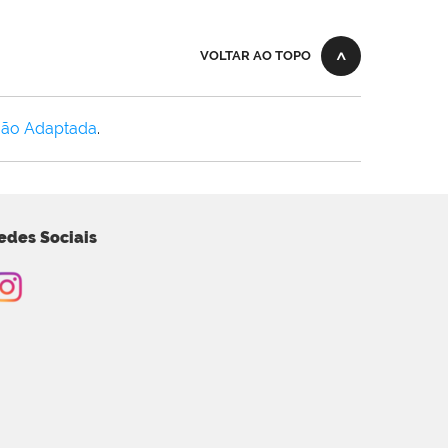
VOLTAR AO TOPO
Não Adaptada
.
edes Sociais