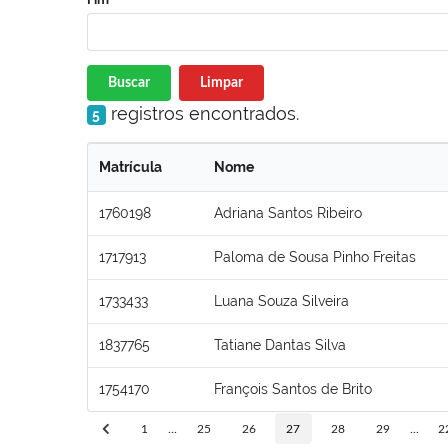
Buscar
Limpar
registros encontrados.
5
Matrícula
Nome
1760198
Adriana Santos Ribeiro
1717913
Paloma de Sousa Pinho Freitas
1733433
Luana Souza Silveira
1837765
Tatiane Dantas Silva
1754170
François Santos de Brito
1
...
25
26
27
28
29
...
2