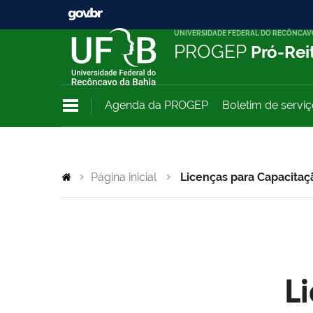
UNIVERSIDADE FEDERAL DO RECÔNCAV
PROGEP
Pró-Rei
Agenda da PROGEP
Boletim de servi
Página inicial
Licenças para Capacitaç
L