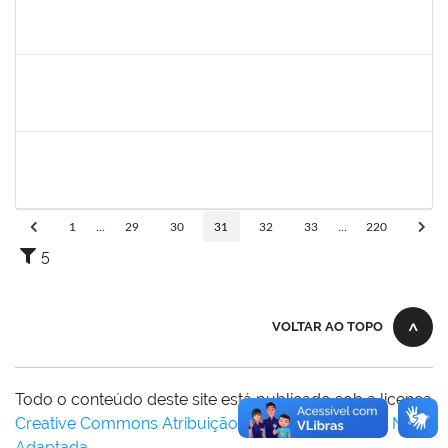
1718454
Regina Marques de Souza
Docente
23007.00015809/2019-28
04/08/2019
02/11/2019
Concluído
287016
Rildo José Santos Conceição
Técnico
23007.00018905/2019-50
05/09/2019
04/11/2019
Concluído
1557623
Valdemir Santana da Paz
Técnico
23007.00004443/2019-02
05/08/2019
04/11/2019
Concluído
1
...
29
30
31
32
33
...
220
5
VOLTAR AO TOPO
Todo o conteúdo deste site está publicado sob a licença
Creative Commons Atribuição-SemDerivações 3.0 Não
Adaptada
.