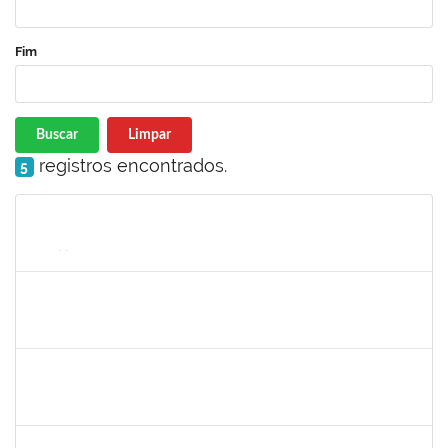
Fim
Buscar
Limpar
registros encontrados.
5
Matrícula
Nome
Cargo
Processo
Início
Fim
Status
2033204
Samira Araújo Rachid Alves
Técnico
23007.0008542/2019-06
05/08/2019
02/11/2019
Concluído
1758665
Tcherrison Diniz Alves
Técnico
23007.00007142/2019-73
05/08/2019
02/11/2019
Concluído