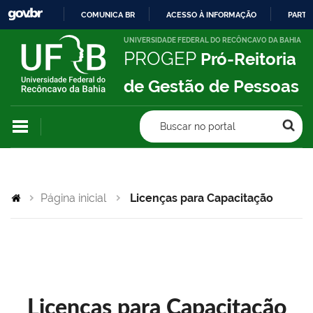
COMUNICA BR
ACESSO À INFORMAÇÃO
PARTI
IR
UNIVERSIDADE FEDERAL DO RECÔNCAVO DA BAHIA
PROGEP
Pró-Reitoria
PARA
O
de Gestão de Pessoas
CONTEÚDO
Buscar no portal
Página inicial
Licenças para Capacitação
Licenças para Capacitação