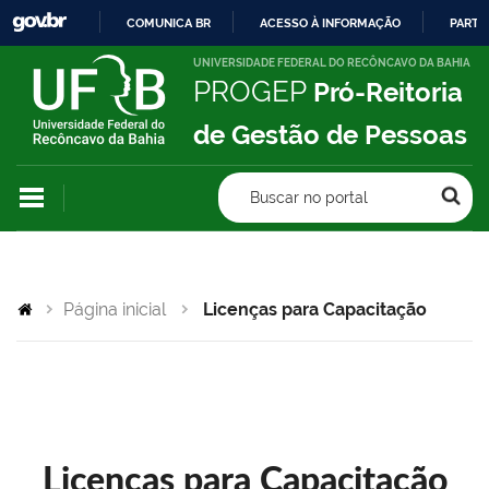
COMUNICA BR
ACESSO À INFORMAÇÃO
PARTI
IR
UNIVERSIDADE FEDERAL DO RECÔNCAVO DA BAHIA
PROGEP
Pró-Reitoria
PARA
O
de Gestão de Pessoas
CONTEÚDO
Buscar no portal
Página inicial
Licenças para Capacitação
Licenças para Capacitação