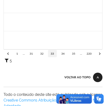
1673939
Diogo Valença de Azevedo Costa
Docente
23007.00011289/2019-42
01/10/2019
30/11/2019
Concluído
1556997
Rita de Cássia Silva Doria
Docente
23007.00011318/2019-35
01/09/2019
30/11/2019
Concluído
1719181
Rosa Alencar Santana de Almeida
Docente
23007.00012880/2019-56
01/09/2019
30/11/2019
Concluído
1
...
31
32
33
34
35
...
220
5
VOLTAR AO TOPO
Todo o conteúdo deste site está publicado sob a licença
Creative Commons Atribuição-SemDerivações 3.0 Não
Adaptada
.