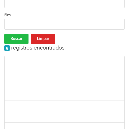
Fim
Buscar
Limpar
registros encontrados.
5
Matrícula
Nome
Cargo
Processo
Início
Fim
Status
1642532
Rita de Cassia Gomes Barbosa Lima
Docente
23007.00016453/2019-03
20/08/2019
19/11/2019
Concluído
1809432
Sabrina Mara Sant’Anna
Docente
23007.00016193/2019-39
20/08/2019
19/11/2019
Concluído