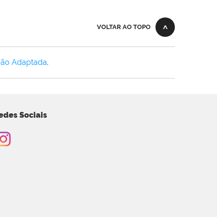
VOLTAR AO TOPO
Não Adaptada
.
edes Sociais