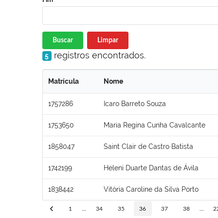
Buscar
Limpar
registros encontrados.
5
Matrícula
Nome
1757286
Icaro Barreto Souza
1753650
Maria Regina Cunha Cavalcante
1858047
Saint Clair de Castro Batista
1742199
Heleni Duarte Dantas de Ávila
1838442
Vitória Caroline da Silva Porto
1
...
34
35
36
37
38
...
2