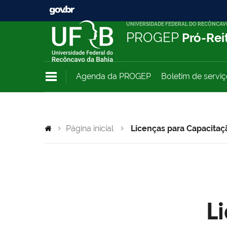
UNIVERSIDADE FEDERAL DO RECÔNCAV
PROGEP
Pró-Rei
Agenda da PROGEP
Boletim de servi
Página inicial
Licenças para Capacitaç
L