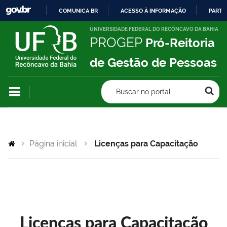
COMUNICA BR
ACESSO À INFORMAÇÃO
PARTI
IR
UNIVERSIDADE FEDERAL DO RECÔNCAVO DA BAHIA
PROGEP
Pró-Reitoria
PARA
O
de Gestão de Pessoas
CONTEÚDO
Buscar no portal
Página inicial
Licenças para Capacitação
Licenças para Capacitação