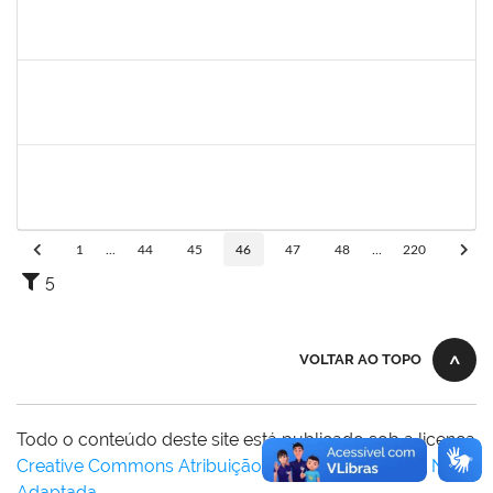
1753216
Acidailza Fernandes Mascarenhas
Técnico
23007.00024428/2019-18
16/12/2019
15/03/2020
Concluído
2039817
Alan Amorim Pinto
Técnico
23007.00025344/2019-21
17/02/2020
16/03/2020
Concluído
1754290
Rejane Barbosa Cardoso Passos
Técnico
23007.00022393/2019-61
20/12/2019
19/03/2020
Concluído
1
...
44
45
46
47
48
...
220
5
VOLTAR AO TOPO
Todo o conteúdo deste site está publicado sob a licença
Creative Commons Atribuição-SemDerivações 3.0 Não
Adaptada
.