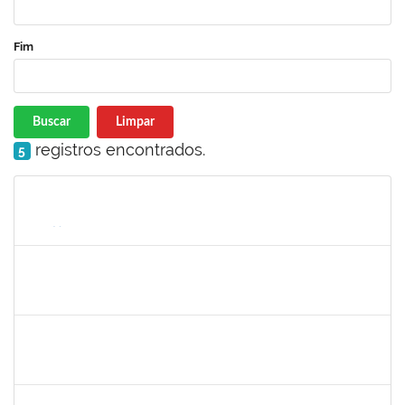
Fim
Buscar
Limpar
registros encontrados.
5
Matrícula
Nome
Cargo
Processo
Início
Fim
Status
1557032
Zozilene Nascimento Santos Teles
Técnico
23007.00022108/2019-93
01/02/2020
13/03/2020
Concluído
1730995
Danuza dos Santos Chaves
Técnico
23007.00021435/2019-28
16/12/2019
14/03/2020
Concluído