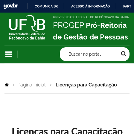
COMUNICA BR
ACESSO À INFORMAÇÃO
PARTI
IR
UNIVERSIDADE FEDERAL DO RECÔNCAVO DA BAHIA
PROGEP
Pró-Reitoria
PARA
O
de Gestão de Pessoas
CONTEÚDO
Buscar no portal
Página inicial
Licenças para Capacitação
Licenças para Capacitação