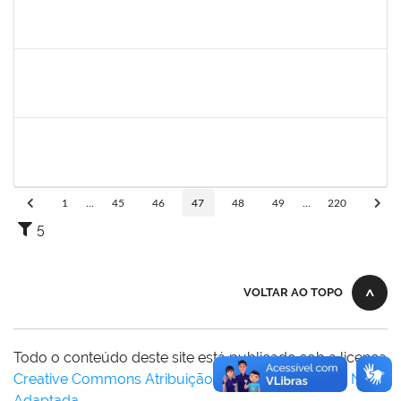
1517602
Fabiana Lopes de Paula
Docente
23007.00015126/2019-39
02/01/2020
01/04/2020
Concluído
1058037
Luisa Maria Conceicao Silva
Técnico
23007.00021485/2019-36
02/01/2020
01/04/2020
Concluído
1759259
Fabiana de Jesus Cerqueira
Técnico
23007.00018040/2019-28
02/01/2020
01/04/2020
Concluído
1
...
45
46
47
48
49
...
220
5
VOLTAR AO TOPO
Todo o conteúdo deste site está publicado sob a licença
Creative Commons Atribuição-SemDerivações 3.0 Não
Adaptada
.