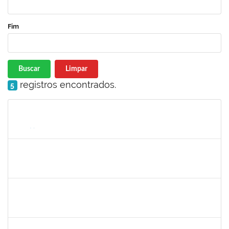
Fim
Buscar
Limpar
registros encontrados.
5
Matrícula
Nome
Cargo
Processo
Início
Fim
Status
279671
Maria Bárbara Gonçalves
Técnico
23007.00023936/2019-13
27/02/2020
27/03/2020
Concluído
2016424
Gabriela de oliveira Martins
Técnico
23007.00028859/2019-79
02/03/2020
01/04/2020
Concluído