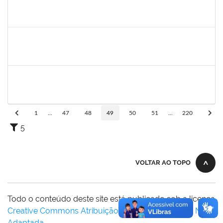
1757769
Hadson de Oliveira Santos
Técnico
23007.00024137/2019-18
31/01/2020
30/04/2020
Concluído
1760269
Luciana dos Santos Sacramento
Técnico
23007.00024367/2019-16
31/01/2020
30/04/2020
Concluído
1760968
Valdir Leanderson Cirqueira de Oliveira
Técnico
23007.00026930/2019-73
31/01/2020
30/04/2020
Concluído
1
...
47
48
49
50
51
...
220
5
VOLTAR AO TOPO
Todo o conteúdo deste site está publicado sob a licença
Creative Commons Atribuição-SemDerivações 3.0 Não
Adaptada
.