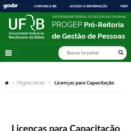
COMUNICA BR
ACESSO À INFORMAÇÃO
PARTI
IR
UNIVERSIDADE FEDERAL DO RECÔNCAVO DA BAHIA
PROGEP
Pró-Reitoria
PARA
O
de Gestão de Pessoas
CONTEÚDO
Buscar no portal
Página inicial
Licenças para Capacitação
Licenças para Capacitação