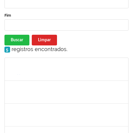
Fim
Buscar
Limpar
registros encontrados.
5
Matrícula
Nome
Cargo
Processo
Início
Fim
Status
2730989
Décio da Conceição Dias
Técnico
23007.00031596/2019-94
01/04/2020
30/04/2020
Concluído
1919544
MARIA DAS GRAÇAS MASCARENHAS QUEIROZ
Técnico
23007.00028368/2019-47
02/03/2020
30/04/2020
Concluído