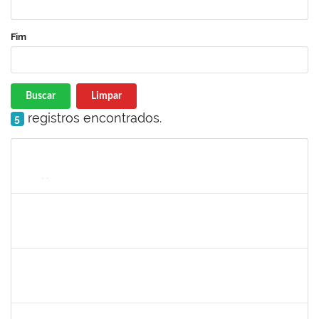
Fim
Buscar
Limpar
registros encontrados.
5
Matrícula
Nome
Cargo
Processo
Início
Fim
Status
2183290
Sayuri Miranda Kuratani
Técnico
2300700027888/2019-09
21/02/2020
15/05/2020
Concluído
1216603
JOSE MARCELO DANTAS DOS REIS
Docente
23007.00018472/2020-98
01/03/2020
29/05/2020
Concluído