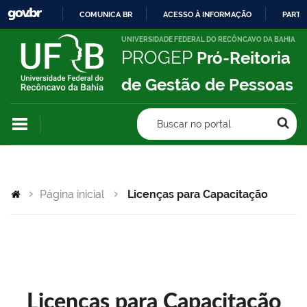
COMUNICA BR
ACESSO À INFORMAÇÃO
PARTI
IR
UNIVERSIDADE FEDERAL DO RECÔNCAVO DA BAHIA
PROGEP
Pró-Reitoria
PARA
O
de Gestão de Pessoas
CONTEÚDO
Buscar no portal
Página inicial
Licenças para Capacitação
Licenças para Capacitação