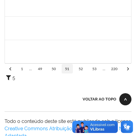
1742376
SIBELE DE OLIVEIRA TOZETTO KLEIN
Docente
23007.00024448/2019-60
01/03/2020
30/05/2020
Concluído
1681601
Flávia Reis Moreira Sales
Técnico
23007.00022662/2019-73
01/03/2020
31/05/2020
Concluído
2300700030887/2019
JANAILSON OLIVEIRA CAVALCANTI
Docente
2300700030887/2019-31
01/03/2020
31/05/2020
Concluído
1
...
49
50
51
52
53
...
220
5
VOLTAR AO TOPO
Todo o conteúdo deste site está publicado sob a licença
Creative Commons Atribuição-SemDerivações 3.0 Não
Adaptada
.