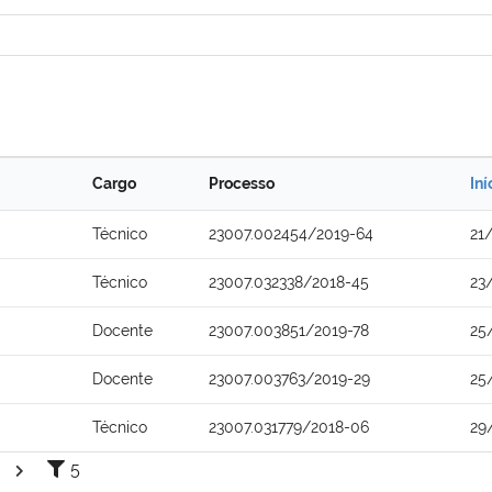
Cargo
Processo
Iní
Técnico
23007.002454/2019-64
21
Técnico
23007.032338/2018-45
23
Docente
23007.003851/2019-78
25
Docente
23007.003763/2019-29
25
Técnico
23007.031779/2018-06
29
5