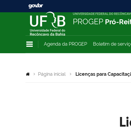
UNIVERSIDADE FEDERAL DO RECÔNCAV
PROGEP
Pró-Rei
Agenda da PROGEP
Boletim de servi
Página inicial
Licenças para Capacitaç
L