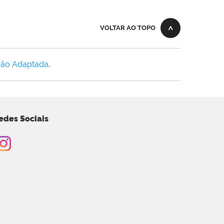
VOLTAR AO TOPO
Não Adaptada
.
edes Sociais