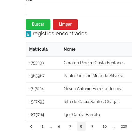
Buscar
Limpar
registros encontrados.
5
Matrícula
Nome
1753230
Geraldo Ribeiro Costa Fentanes
1365967
Paulo Jackson Mota da Silveira
1717024
Nilson Antonio Ferreira Roseira
1527893
Rita de Cácia Santos Chagas
1873764
Igor Garcia Barreto
1
...
6
7
8
9
10
...
220