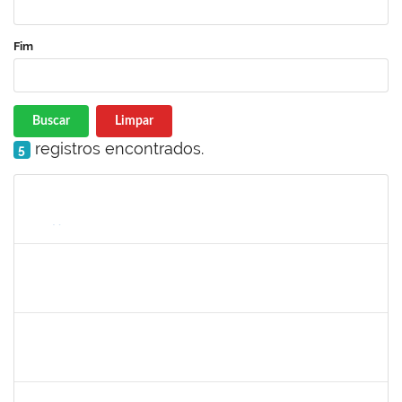
Fim
Buscar
Limpar
registros encontrados.
5
Matrícula
Nome
Cargo
Processo
Início
Fim
Status
1206405
FILIPE PEREIRA PAES
Técnico
23007.00023667/2022-89
02/05/2023
31/05/2023
Concluído
2654423
CRISTIANE SILVA AGUIAR
Docente
23007.00023209/2022-39
02/05/2023
31/05/2023
Concluído