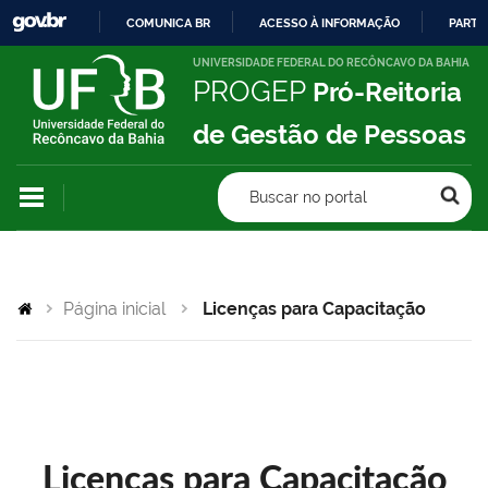
COMUNICA BR
ACESSO À INFORMAÇÃO
PARTI
IR
UNIVERSIDADE FEDERAL DO RECÔNCAVO DA BAHIA
PROGEP
Pró-Reitoria
PARA
O
de Gestão de Pessoas
CONTEÚDO
Buscar no portal
Página inicial
Licenças para Capacitação
Licenças para Capacitação