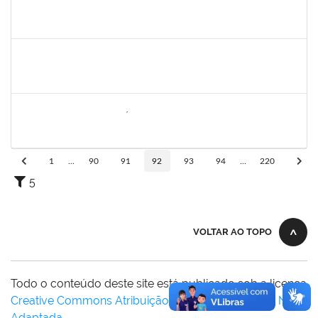
1996686
ELIZANE SANTOS PARANHOS
Técnico
23007.00009926/2023-68
02/05/2023
31/05/2023
Concluído
1839075
ELVES DE ALMEIDA SOUZA
Técnico
23007.00009352/2023-46
02/05/2023
01/06/2023
Concluído
2257754
DEISE SANTOS BONIFÁCIO
Técnico
23007.00000002/2023-05
06/03/2023
04/06/2023
Concluído
1
...
90
91
92
93
94
...
220
5
VOLTAR AO TOPO
Todo o conteúdo deste site está publicado sob a licença
Creative Commons Atribuição-SemDerivações 3.0 Não
Adaptada
.