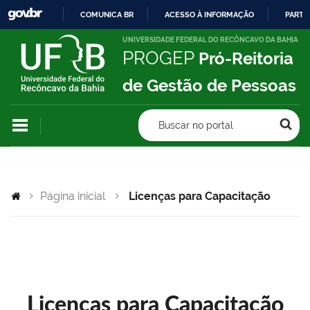
COMUNICA BR
ACESSO À INFORMAÇÃO
PARTI
IR
UNIVERSIDADE FEDERAL DO RECÔNCAVO DA BAHIA
PROGEP
Pró-Reitoria
PARA
O
de Gestão de Pessoas
CONTEÚDO
Buscar no portal
Página inicial
Licenças para Capacitação
Licenças para Capacitação