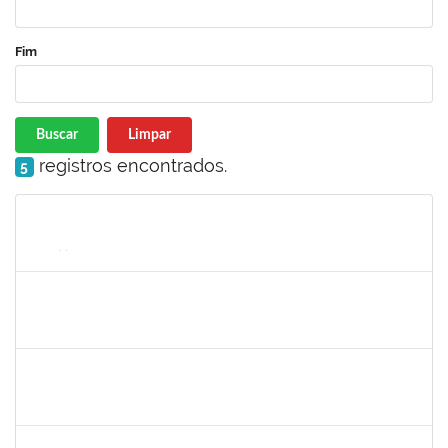
Fim
Buscar
Limpar
registros encontrados.
5
Matrícula
Nome
Cargo
Processo
Início
Fim
Status
1698335
PAULA FELIX DOS REIS
Docente
23007.00008896/2024-36
17/07/2024
16/10/2024
Concluído
2142184
EDWIN HOBI JUNIOR
Docente
23007.00006739/2024-75
22/07/2024
20/10/2024
Concluído