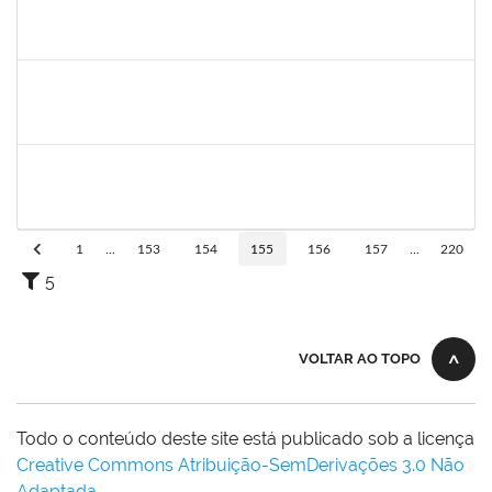
1074697
ANDERSON CONCEICAO RODRIGUES
Técnico
23007.00016570/2024-30
07/10/2024
21/10/2024
Concluído
SHIRLEY GUIMARAES ARAUJO
SHIRLEY GUIMARAES ARAUJO
Técnico
23007.00015892/2024-03
23/09/2024
22/10/2024
Concluído
1517602
FABIANA LOPES DE PAULA
Docente
23007.00009351/2024-70
27/07/2024
24/10/2024
Concluído
1
...
153
154
155
156
157
...
220
5
VOLTAR AO TOPO
Todo o conteúdo deste site está publicado sob a licença
Creative Commons Atribuição-SemDerivações 3.0 Não
Adaptada
.