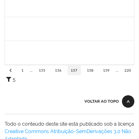
1752965
DANILO MAIA DE SANTANA
Técnico
23007.00016563/2024-25
14/10/2024
01/11/2024
Concluído
2128398
FRANCISCA HELENA MARQUES
Docente
23007.00008645/2024-23
02/08/2024
01/11/2024
Concluído
1753034
ALISON COSTA DO NASCIMENTO
Técnico
23007.00013157/2024-31
07/10/2024
05/11/2024
Concluído
1
...
155
156
157
158
159
...
220
5
VOLTAR AO TOPO
Todo o conteúdo deste site está publicado sob a licença
Creative Commons Atribuição-SemDerivações 3.0 Não
Adaptada
.