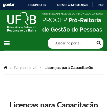
COMUNICA BR
ACESSO À INFORMAÇÃO
PARTI
IR
UNIVERSIDADE FEDERAL DO RECÔNCAVO DA BAHIA
PROGEP
Pró-Reitoria
PARA
O
de Gestão de Pessoas
CONTEÚDO
Buscar no portal
Página inicial
Licenças para Capacitação
Licenças para Capacitação