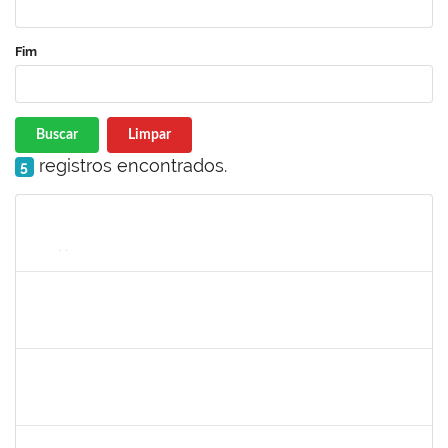
Fim
Buscar
Limpar
registros encontrados.
5
Matrícula
Nome
Cargo
Processo
Início
Fim
Status
1490580
KELLY CRISTINA ATALAIA DA SILVA
Docente
23007.00007974/2024-98
01/08/2024
30/10/2024
Concluído
2257623
SILVANIA CONCEICAO SILVA
Técnico
23007.00026256/2023-23
02/09/2024
31/10/2024
Concluído