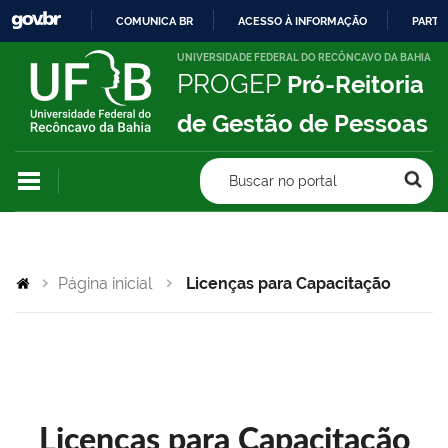
COMUNICA BR
ACESSO À INFORMAÇÃO
PARTI
IR
UNIVERSIDADE FEDERAL DO RECÔNCAVO DA BAHIA
PROGEP
Pró-Reitoria
PARA
O
de Gestão de Pessoas
CONTEÚDO
Buscar no portal
Página inicial
Licenças para Capacitação
Licenças para Capacitação