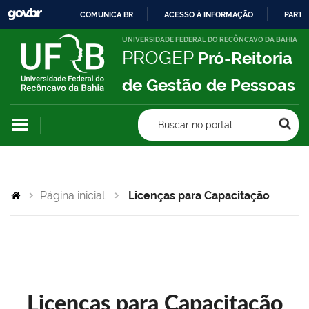
COMUNICA BR
ACESSO À INFORMAÇÃO
PARTI
IR
UNIVERSIDADE FEDERAL DO RECÔNCAVO DA BAHIA
PROGEP
Pró-Reitoria
PARA
O
de Gestão de Pessoas
CONTEÚDO
Buscar no portal
Página inicial
Licenças para Capacitação
Licenças para Capacitação