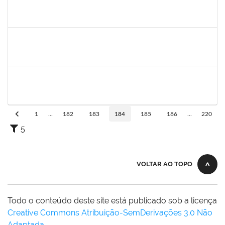
LUCIANO DA SILVA CRUZ
LUCIANO DA SILVA CRUZ
Técnico
23007.00002782/2025-17
19/03/2025
16/06/2025
Concluído
2261493
LEANDRO MACIEL LOPES
Técnico
23007.00003021/2025-63
19/05/2025
17/06/2025
Concluído
1551601
PAULO CESAR OLIVEIRA DE JESUS
Docente
23007.00006940/2025-77
20/03/2025
17/06/2025
Concluído
1
...
182
183
184
185
186
...
220
5
VOLTAR AO TOPO
Todo o conteúdo deste site está publicado sob a licença
Creative Commons Atribuição-SemDerivações 3.0 Não
Adaptada
.