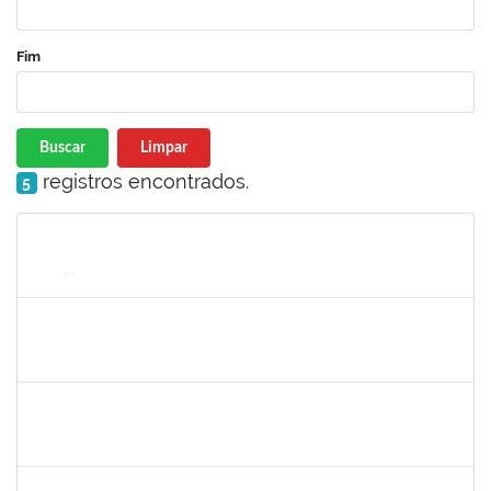
Fim
Buscar
Limpar
registros encontrados.
5
Matrícula
Nome
Cargo
Processo
Início
Fim
Status
2271499
LUCIANA DOS SANTOS FREITAS
Técnico
23007.00006303/2025-10
19/05/2025
13/06/2025
Concluído
1791524
JOANA ANGELICA FLORES SILVA
Técnico
23007.00008544/2025-31
16/05/2025
14/06/2025
Concluído