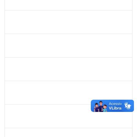
23007.00012085/2025-66
24/11/2025
19/12/2025
Concluído
1615408
ANDERON MELHOR MIRANDA
Docente
23007.00012934/2025-35
22/09/2025
20/12/2025
Concluído
1844377
LYS MARIA VINHAES DANTAS
Docente
23007.00015361/2025-78
22/09/2025
20/12/2025
Concluído
2314787
JULIANA NEVES BARROS
23007.00016230/2025-89
22/09/2025
20/12/2025
Concluído
2257315
MAURICIO DE NANTES RAMOS
Técnico
23007.00024384/2025-24
24/11/2025
21/12/2025
Concluído
2376770
GUSTAVO MODESTO DE AMORIM
Docente
23007.00015507/2025-16
24/09/2025
22/12/2025
Concluído
HELENILDO SANTANA DOS SANTOS