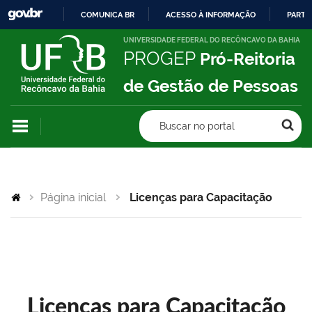
COMUNICA BR
ACESSO À INFORMAÇÃO
PARTI
IR
UNIVERSIDADE FEDERAL DO RECÔNCAVO DA BAHIA
PROGEP
Pró-Reitoria
PARA
O
de Gestão de Pessoas
CONTEÚDO
Buscar no portal
Página inicial
Licenças para Capacitação
Licenças para Capacitação