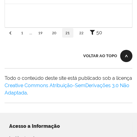
Concluído
1861104
GREICIANE DE SOUZA SANTOS
Técnico
23007.00002489/2026-68
23/03/2026
07/04/2026
Concluído
50
1
...
19
20
21
22
VOLTAR AO TOPO
Todo o conteúdo deste site está publicado sob a licença
Creative Commons Atribuição-SemDerivações 3.0 Não
Adaptada
.
Acesso a Informação