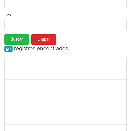
Fim
Buscar
Limpar
registros encontrados.
50
Matrícula
Nome
Cargo
Processo
Início
Fim
Status
1143381
FABRÍCIO MENDES MIRANDA
Técnico
23007.00010774/2025-58
07/08/2025
04/11/2025
Concluído
1836556
DANIEL TEIXEIRA DE QUADROS
Técnico
23007.00002962/2025-07
11/08/2025
08/11/2025
Concluído