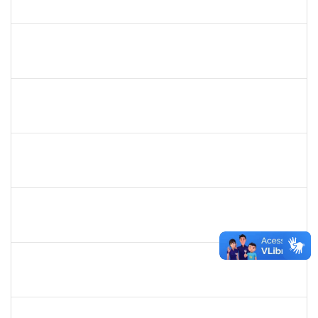
23007.0008542/2019-06
05/08/2019
02/11/2019
Concluído
1758665
Tcherrison Diniz Alves
Técnico
23007.00007142/2019-73
05/08/2019
02/11/2019
Concluído
1718454
Regina Marques de Souza
Docente
23007.00015809/2019-28
04/08/2019
02/11/2019
Concluído
287016
Rildo José Santos Conceição
Técnico
23007.00018905/2019-50
05/09/2019
04/11/2019
Concluído
1557623
Valdemir Santana da Paz
Técnico
23007.00004443/2019-02
05/08/2019
04/11/2019
Concluído
1864324
Juliana alves Braga
Técnico
23007.00016262/2019-19
05/08/2019
04/11/2019
Concluído
1647923