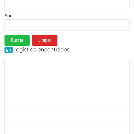
Fim
Buscar
Limpar
registros encontrados.
50
Matrícula
Nome
Cargo
Processo
Início
Fim
Status
1755638
Lorena Araújo Hirsch
Técnico
23007.0009956/2019-46
02/09/2019
01/10/2019
Concluído
1760100
Carlane Costa Feitosa
Técnico
23007.00005477/2019-20
02/09/2019
01/10/2019
Concluído