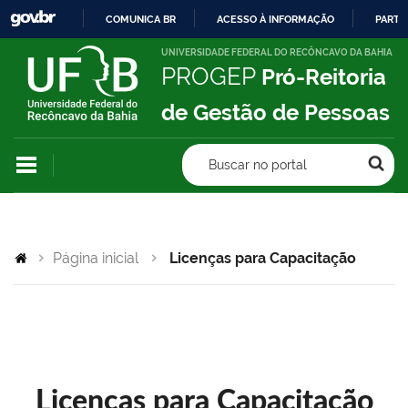
COMUNICA BR
ACESSO À INFORMAÇÃO
PARTI
IR
UNIVERSIDADE FEDERAL DO RECÔNCAVO DA BAHIA
PROGEP
Pró-Reitoria
PARA
O
de Gestão de Pessoas
CONTEÚDO
Buscar no portal
Página inicial
Licenças para Capacitação
Licenças para Capacitação