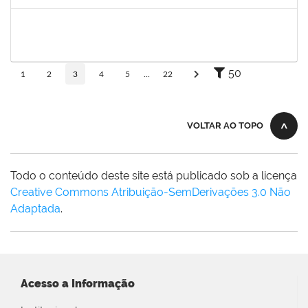
Concluído
1196700
Sergio Augusto Franco Fernandes
Docente
23007.00016325/2019-64
06/09/2019
05/12/2019
Concluído
50
1
2
3
4
5
...
22
VOLTAR AO TOPO
Todo o conteúdo deste site está publicado sob a licença
Creative Commons Atribuição-SemDerivações 3.0 Não
Adaptada
.
Acesso a Informação