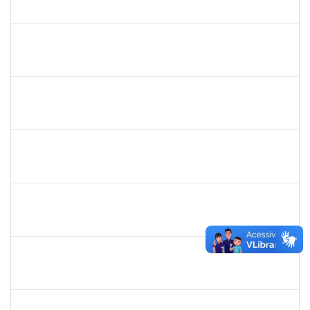
23007.0005670/2019-47
02/12/2019
29/02/2020
Concluído
1343648
Patricia Figueiredo Marques
Docente
23007.00015584/2019-89
30/11/2019
29/02/2020
Concluído
2157034
Iziane da Silva Andrade
Técnico
23007.00023055/2019-35
02/01/2020
01/03/2020
Concluído
1735813
Marcel Teles de Oliveira Pedreira
Técnico
23007.00015326/2019-71
02/12/2019
01/03/2020
Concluído
1557646
Rita de Cassia Falcao Borja Correia
Técnico
23007.00027589/2019-31
17/02/2020
02/03/2020
Concluído
1885108
Ronaldo Carvalho da Silva
Técnico
23007.00021700/2019-51
06/01/2020
05/03/2020
Concluído
7268570