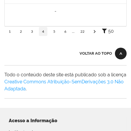
Concluído
285286
OSELITA DA ANUNCIAÇÃO ASSIS
Técnico
23007.00000743/2020-86
01/04/2020
30/04/2020
Concluído
50
1
2
3
4
5
6
...
22
VOLTAR AO TOPO
Todo o conteúdo deste site está publicado sob a licença
Creative Commons Atribuição-SemDerivações 3.0 Não
Adaptada
.
Acesso a Informação