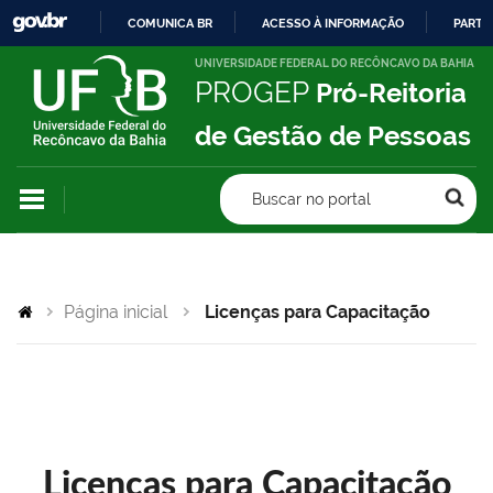
COMUNICA BR
ACESSO À INFORMAÇÃO
PARTI
IR
UNIVERSIDADE FEDERAL DO RECÔNCAVO DA BAHIA
PROGEP
Pró-Reitoria
PARA
O
de Gestão de Pessoas
CONTEÚDO
Buscar no portal
Página inicial
Licenças para Capacitação
Licenças para Capacitação