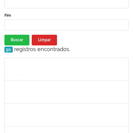
Fim
Buscar
Limpar
registros encontrados.
50
Matrícula
Nome
Cargo
Processo
Início
Fim
Status
1673759
Safira Guimarães Nogueira
Técnico
23007.00022465/2019-57
16/12/2019
04/01/2020
Concluído
1761324
Wilson Jesus de Oliveira Junior
Técnico
23007.004273/2019-33
14/10/2019
12/01/2020
Concluído