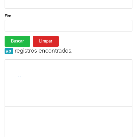
Fim
Buscar
Limpar
registros encontrados.
50
Matrícula
Nome
Cargo
Processo
Início
Fim
Status
1752810
Shirley Guimarães Araújo
Técnico
23007.00023790/2019-75
02/01/2020
31/01/2020
Concluído
1753693
Sabrina Carvalho Machado
Técnico
23007.00025425/2019--25
02/01/2020
31/01/2020
Concluído