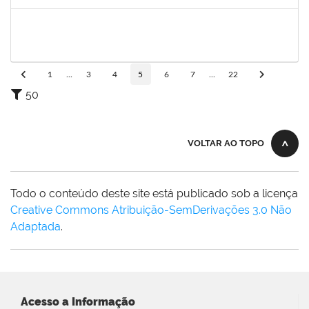
Concluído
1760672
Denis Gadelha do Nascimento
Técnico
23007.00022199/2019-61
04/02/2020
03/05/2020
Concluído
1
...
3
4
5
6
7
...
22
50
VOLTAR AO TOPO
Todo o conteúdo deste site está publicado sob a licença
Creative Commons Atribuição-SemDerivações 3.0 Não
Adaptada
.
Acesso a Informação