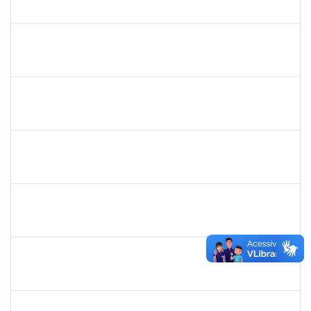
23007.00022108/2019-93
01/02/2020
13/03/2020
Concluído
1730995
Danuza dos Santos Chaves
Técnico
23007.00021435/2019-28
16/12/2019
14/03/2020
Concluído
1753216
Acidailza Fernandes Mascarenhas
Técnico
23007.00024428/2019-18
16/12/2019
15/03/2020
Concluído
2039817
Alan Amorim Pinto
Técnico
23007.00025344/2019-21
17/02/2020
16/03/2020
Concluído
1754290
Rejane Barbosa Cardoso Passos
Técnico
23007.00022393/2019-61
20/12/2019
19/03/2020
Concluído
279671
Maria Bárbara Gonçalves
Técnico
23007.00023936/2019-13
27/02/2020
27/03/2020
Concluído
2016424