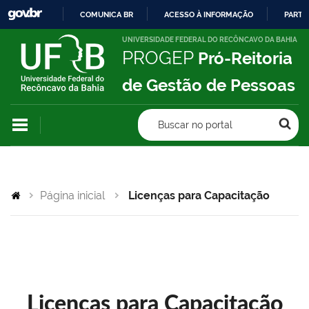
COMUNICA BR
ACESSO À INFORMAÇÃO
PARTI
IR
UNIVERSIDADE FEDERAL DO RECÔNCAVO DA BAHIA
PROGEP
Pró-Reitoria
PARA
O
de Gestão de Pessoas
CONTEÚDO
Buscar no portal
Página inicial
Licenças para Capacitação
Licenças para Capacitação